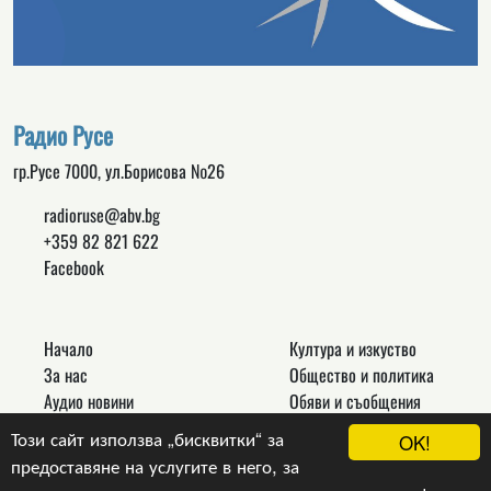
Радио Русе
гр.Русе 7000, ул.Борисова №26
radioruse@abv.bg
+359 82 821 622
Facebook
Начало
Култура и изкуство
За нас
Общество и политика
Аудио новини
Обяви и съобщения
Реклама
Спорт
Този сайт използва „бисквитки“ за
OK!
Връзки
Новини
предоставяне на услугите в него, за
Контакти
Други