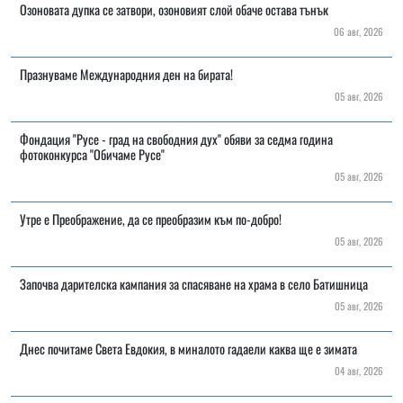
Озоновата дупка се затвори, озоновият слой обаче остава тънък
06 авг, 2026
Празнуваме Международния ден на бирата!
05 авг, 2026
Фондация "Русе - град на свободния дух" обяви за седма година
фотоконкурса "Обичаме Русе"
05 авг, 2026
Утре е Преображение, да се преобразим към по-добро!
05 авг, 2026
Започва дарителска кампания за спасяване на храма в село Батишница
05 авг, 2026
Днес почитаме Света Евдокия, в миналото гадаели каква ще е зимата
04 авг, 2026