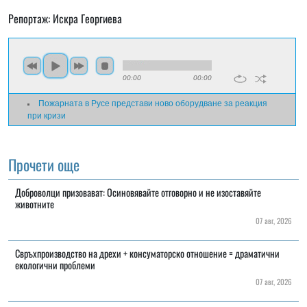
Репортаж: Искра Георгиева
00:00
00:00
Пожарната в Русе представи ново оборудване за реакция
при кризи
Прочети още
Доброволци призовават: Осиновявайте отговорно и не изоставяйте
животните
07 авг, 2026
Свръхпроизводство на дрехи + консуматорско отношение = драматични
екологични проблеми
07 авг, 2026