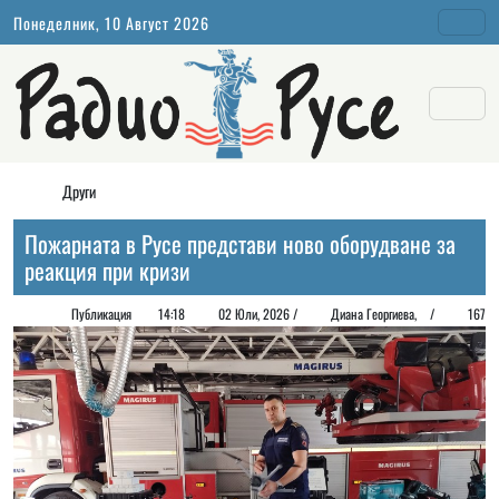
Понеделник, 10 Август 2026
Други
Пожарната в Русе представи ново оборудване за
реакция при кризи
Публикация
14:18
02 Юли, 2026 /
Диана Георгиeва, /
167