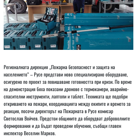
Регионалната дирекция „Пожарна безопасност и защита на
населението“ – Русе представи ново специализирано оборудване,
осигурено по проект за повишаване готовността при кризи. По време
на демонстрация бяха показани дронове с термокамери, аварийно-
спасителни инструменти, лаптопи и таблет. Техниката ще подобри
откриването на пожари, координацията между екипите и времето за
реакция, посочи директорът на Пожарната в Русе комисар
Светослав Войчев. Предстои общините да оборудват доброволните
формирования и да бъдат проведени обучения, съобщи главен
инспектор Веселин Марков.