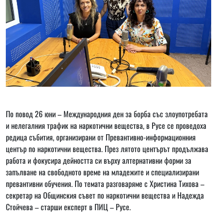
По повод 26 юни – Международния ден за борба със злоупотребата
и нелегалния трафик на наркотични вещества, в Русе се проведоха
редица събития, организирани от Превантивно-информационния
център по наркотични вещества. През лятото центърът продължава
работа и фокусира дейността си върху алтернативни форми за
запълване на свободното време на младежите и специализирани
превантивни обучения. По темата разговаряме с Христина Тихова –
секретар на Общинския съвет по наркотични вещества и Надежда
Стойчева – старши експерт в ПИЦ – Русе.