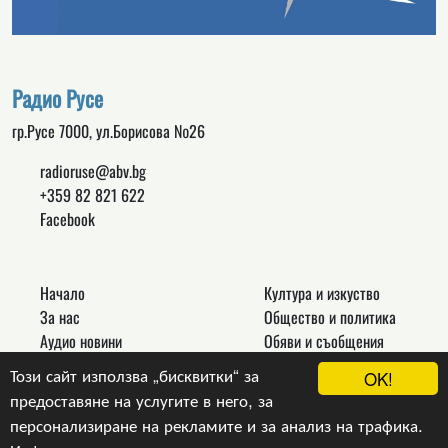
Радио Русе
гр.Русе 7000, ул.Борисова №26
radioruse@abv.bg
+359 82 821 622
Facebook
Начало
Култура и изкуство
За нас
Общество и политика
Аудио новини
Обяви и съобщения
Реклама
Спорт
Този сайт използва „бисквитки“ за
OK!
Връзки
Новини
предоставяне на услугите в него, за
Контакти
Други
персонализиране на рекламите и за анализ на трафика.