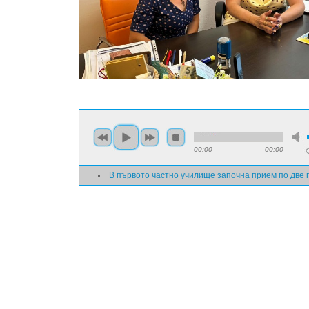
00:00
00:00
В първото частно училище започна прием по две