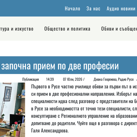
Начало
За нас
Аудио новини
тура и изкуство
Общество и политика
Обяви и съобще
 започна прием по две професии
Публикация
14:39
07 Юли, 2026 /
Диана Георгиeва, Радио Рус
Първото в Русе частно училище обяви за първи път в и
си прием в две професионални направления. Изборът н
специалности идва след разговор с представители на б
в Русе за необходимостта от точно тези специалисти, с
консултиране с Регионалното управление на образовани
допитване до родители. Чуйте още в разговора с дирек
Галя Александрова.