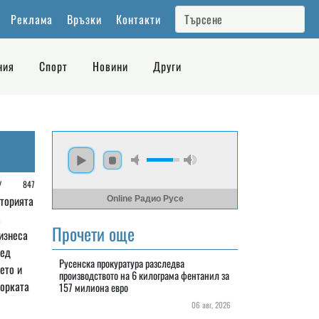
Реклама
Връзки
Контакти
ния
Спорт
Новини
Други
е /
847
сторията
Online Радио Русе
а
Прочети още
изнеса
лед
Русенска прокуратура разследва
ето и
производството на 6 килограма фентанил за
торката
157 милиона евро
06 авг, 2026