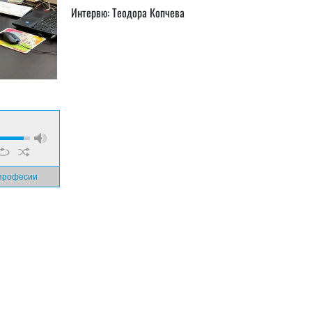
Интервю: Теодора Копчева
 професии