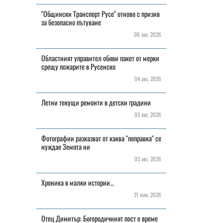
"Общински Транспорт Русе" отново с призив
за безопасно пътуване
06 авг, 2026
Областният управител обяви пакет от мерки
срещу пожарите в Русенско
04 авг, 2026
Летни текущи ремонти в детски градини
03 авг, 2026
Фотографии разказват от каква "поправка" се
нуждае Земята ни
03 авг, 2026
Хроника в малки истории…
31 юли, 2026
Отец Димитър: Богородичният пост е време