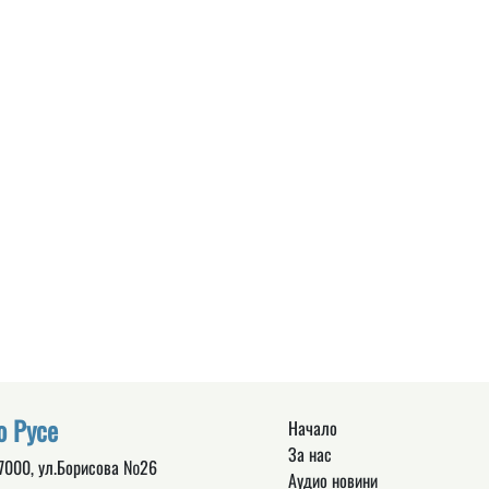
о Русе
Начало
За нас
 7000, ул.Борисова №26
Аудио новини