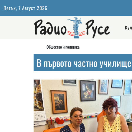
Петък, 7 Август 2026
Кул
Общество и политика
В първото частно училище