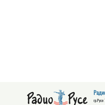
Ради
гр.Русе