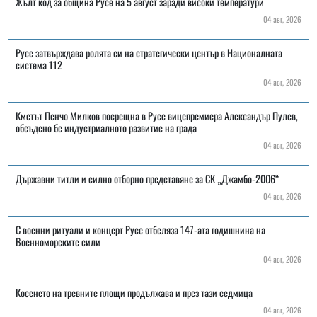
Жълт код за община Русе на 5 август заради високи температури
04 авг, 2026
Русе затвърждава ролята си на стратегически център в Националната
система 112
04 авг, 2026
Кметът Пенчо Милков посрещна в Русе вицепремиера Александър Пулев,
обсъдено бе индустриалното развитие на града
04 авг, 2026
Държавни титли и силно отборно представяне за СК „Джамбо-2006“
04 авг, 2026
С военни ритуали и концерт Русе отбеляза 147-ата годишнина на
Военноморските сили
04 авг, 2026
Косенето на тревните площи продължава и през тази седмица
04 авг, 2026