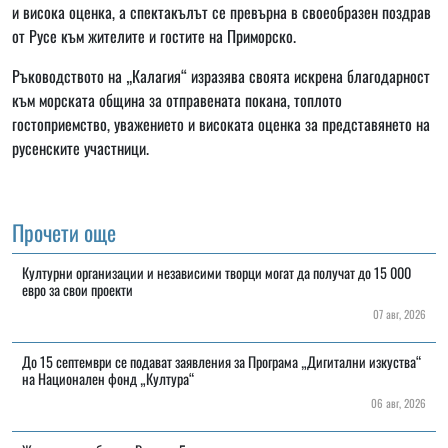
и висока оценка, a спектакълът се превърна в своеобразен поздрав
от Русе към жителите и гостите на Приморско.
Ръководството на „Калагия“ изразява своята искрена благодарност
към морската община за отправената покана, топлото
гостоприемство, уважението и високата оценка за представянето на
русенските участници.
Прочети още
Културни организации и независими творци могат да получат до 15 000
евро за свои проекти
07 авг, 2026
До 15 септември се подават заявления за Програма „Дигитални изкуства“
на Национален фонд „Култура“
06 авг, 2026