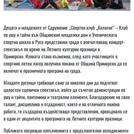
Децата и младежите от Сдружение „Спортен клуб „Калагия“ – Клуб
по ушу и тайчи към Общинския младежки дом и Ученическата
спортна школа в Русе представиха града с впечатляващ концерт-
спектакъл по време на Летните културни празници в
Приморско. Изявата стана възможна, след като участниците в
спортния летен лагер получиха покана от Община Приморско да се
включат в празничната програма на града.
Mладите русенци трябваше само за няколко дни да подготвят
цялостен сценичен спектакъл, който да съчетае демонстрации по
ушу и тайчи, пантомима и театрални елементи. Благодарение на своя
талант, дисциплина и отдаденост, както и на отличната екипна
работа, те създадоха въздействащо представление, превърнало се
в един от акцентите в програмата на Летните културни празници.
Публиката посрещна изпълненията с продължителни аплодисменти