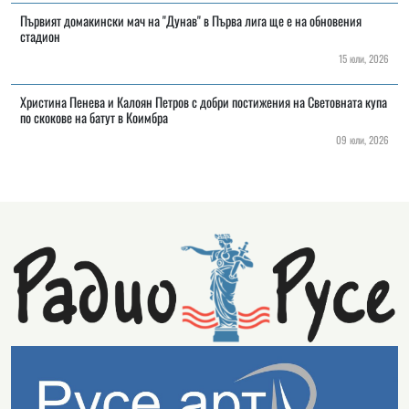
Първият домакински мач на "Дунав" в Първа лига ще е на обновения
стадион
15 юли, 2026
Христина Пенева и Калоян Петров с добри постижения на Световната купа
по скокове на батут в Коимбра
09 юли, 2026