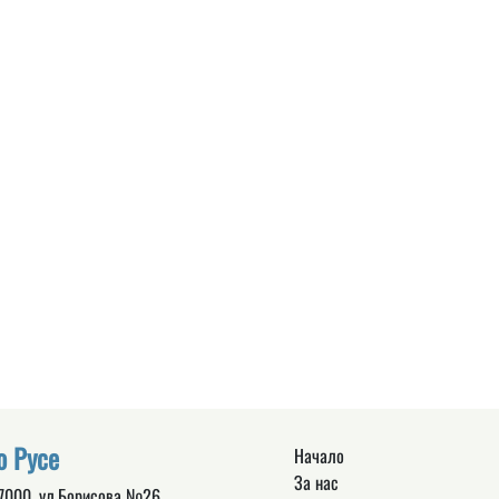
о Русе
Начало
За нас
 7000, ул.Борисова №26