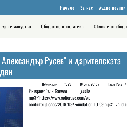
Начало
За нас
Аудио новини
тура и изкуство
Общество и политика
Обяви и съобще
"Алeксандър Русев" и дарителската
 ден
Публикация
15:23
10 Септ, 2019 /
Радио Русе
Интервю: Галя Савова [audio
mp3="https://www.radioruse.com/wp-
content/uploads/2019/09/Foundation-10-09.mp3"][/audio