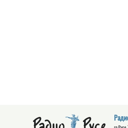
Ради
гр.Русе