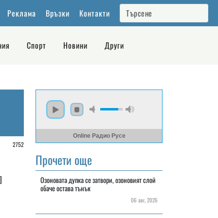
Реклама
Връзки
Контакти
ния
Спорт
Новини
Други
Online Радио Русе
/
2752
Прочети още
]
Озоновата дупка се затвори, озоновият слой
обаче остава тънък
06 авг, 2026