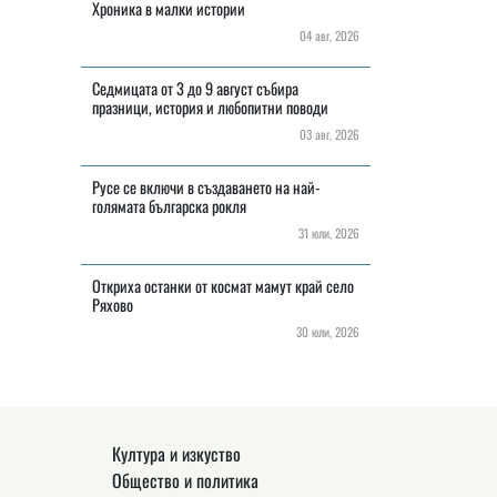
Хроника в малки истории
04 авг, 2026
Седмицата от 3 до 9 август събира
празници, история и любопитни поводи
03 авг, 2026
Русе се включи в създаването на най-
голямата българска рокля
31 юли, 2026
Откриха останки от космат мамут край село
Ряхово
30 юли, 2026
Култура и изкуство
Общество и политика