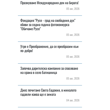
Празнуваме Международния ден на бирата!
05 авг, 2026
Фондация "Русе - град на свободния дух"
обяви за седма година фотоконкурса
"Обичаме Русе"
05 авг, 2026
Утре е Преображение, да се преобразим към
по-добро!
05 авг, 2026
Започва дарителска кампания за спасяване
на храма в село Батишница
05 авг, 2026
Днес почитаме Света Евдокия, в миналото
гадаели каква ще е зимата
04 авг, 2026