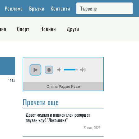
Реклама
Връзки
Контакти
ния
Спорт
Новини
Други
/
1445
Online Радио Русе
Прочети още
Девет медала и национален рекорд за
плувен клуб "Локомотив"
21 юли, 2026