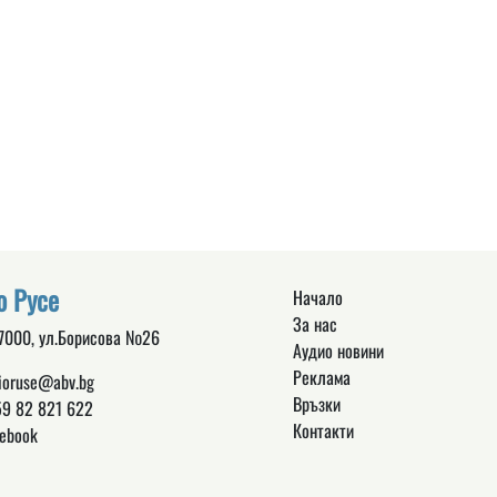
о Русе
Начало
За нас
 7000, ул.Борисова №26
Аудио новини
Реклама
ioruse@abv.bg
Връзки
9 82 821 622
Контакти
ebook