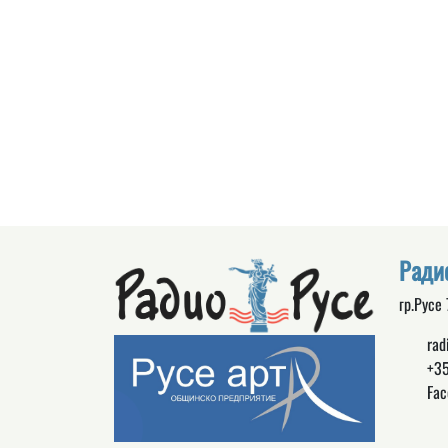
Ради
гр.Русе
rad
+35
Fac