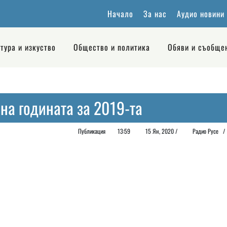
Начало
За нас
Аудио новини
тура и изкуство
Общество и политика
Обяви и съобще
на годината за 2019-та
Публикация
13:59
15 Ян, 2020 /
Радио Русе