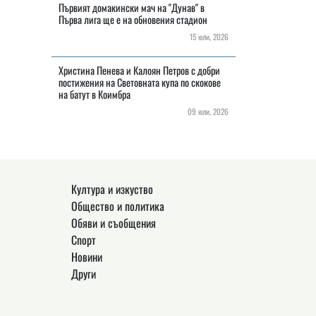
Първият домакински мач на "Дунав" в
Първа лига ще е на обновения стадион
15 юли, 2026
Христина Пенева и Калоян Петров с добри
постижения на Световната купа по скокове
на батут в Коимбра
09 юли, 2026
Култура и изкуство
Общество и политика
Обяви и съобщения
Спорт
Новини
Други