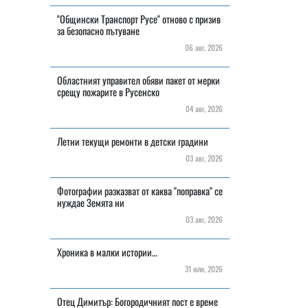
"Общински Транспорт Русе" отново с призив
за безопасно пътуване
06 авг, 2026
Областният управител обяви пакет от мерки
срещу пожарите в Русенско
04 авг, 2026
Летни текущи ремонти в детски градини
03 авг, 2026
Фотографии разказват от каква "поправка" се
нуждае Земята ни
03 авг, 2026
Хроника в малки истории…
31 юли, 2026
Отец Димитър: Богородичният пост е време