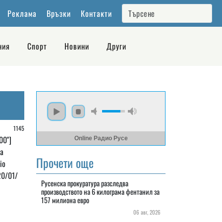
Реклама
Връзки
Контакти
ния
Спорт
Новини
Други
/
1145
00"]
Online Радио Русе
а
Прочети още
io
20/01/
Русенска прокуратура разследва
производството на 6 килограма фентанил за
157 милиона евро
06 авг, 2026