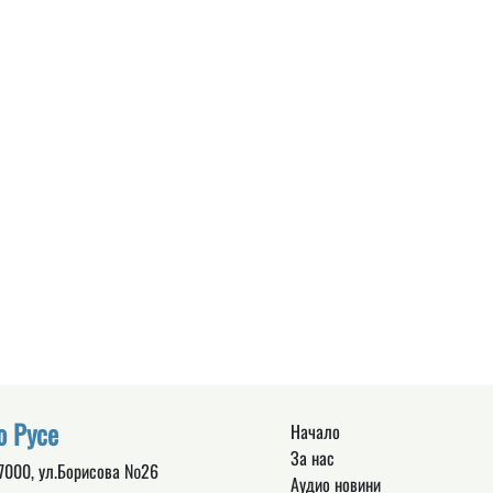
о Русе
Начало
За нас
 7000, ул.Борисова №26
Аудио новини