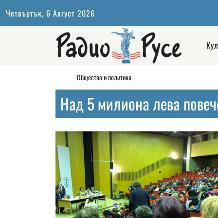
Четвъртък, 6 Август 2026
Кул
Общество и политика
Над 5 милиона лева повеч