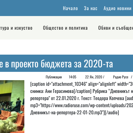
Начало
За нас
Аудио новини
тура и изкуство
Общество и политика
Обяви и съобще
е в проекто бюджета за 2020-та
Публикация
14:05
22 Ян, 2020 /
Радио Русе
[caption id="attachment_10346" align="alignleft" width="3
снимка: Ани Герасимова[/caption] Рубрика “Дневникът н
репортера" от 22.01.2020 г. Текст: Теодора Копчева [aud
mp3="https://www.radioruse.com/wp-content/uploads/20
Дневникът-на-репортера-22-01-20.mp3"][/audio]