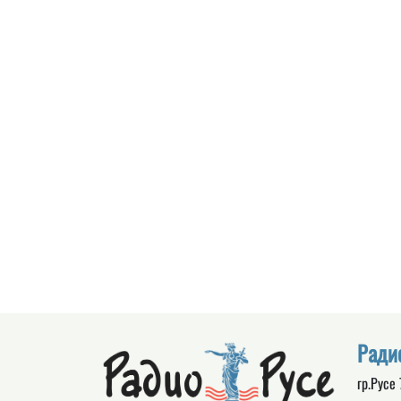
Ради
гр.Русе