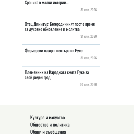
Хроника в малки истории…
31 юли, 2026
Отец Димитър: Богородичният пост е време
за духовно обновление и молитва
31 юли, 2026
Фермерски пазар в центъра на Русе
31 юли, 2026
Племенник на Караджата смята Русе за
свой роден град
30 юли, 2026
Култура и изкуство
Общество и политика
Обяви и съобщения