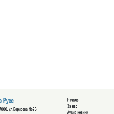
о Русе
Начало
За нас
 7000, ул.Борисова №26
Аудио новини