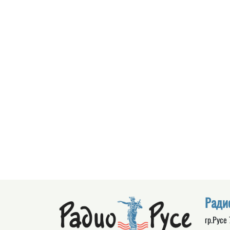
Ради
гр.Русе