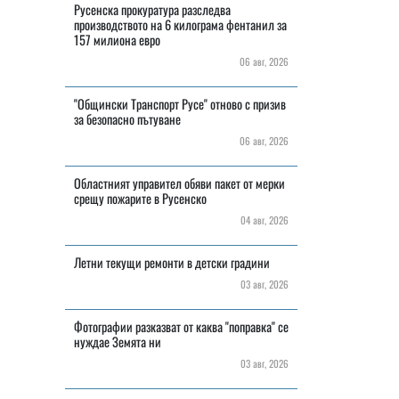
Русенска прокуратура разследва
производството на 6 килограма фентанил за
157 милиона евро
06 авг, 2026
"Общински Транспорт Русе" отново с призив
за безопасно пътуване
06 авг, 2026
Областният управител обяви пакет от мерки
срещу пожарите в Русенско
04 авг, 2026
Летни текущи ремонти в детски градини
03 авг, 2026
Фотографии разказват от каква "поправка" се
нуждае Земята ни
03 авг, 2026