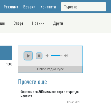
Реклама
Връзки
Контакти
ния
Спорт
Новини
Други
/
1006
Online Радио Русе
Прочети още
Фентанил за 300 милиона евро е открит до
момента
07 авг, 2026