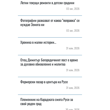
Летни текущи ремонти в детски градини
03 авг, 2026
Фотографии разказват от каква "поправка" се
нуждае Земята ни
03 авг, 2026
Хроника в малки истории…
31 юли, 2026
Отец Димитър: Богородичният пост е време
за духовно обновление и молитва
31 юли, 2026
Фермерски пазар в центъра на Русе
31 юли, 2026
Племенник на Караджата смята Русе за
свой роден град
30 юли, 2026