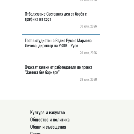
Отбелязваме Световния ден за борба с
трафика на хора
30 юли, 2026
Гост в студиото на Радио Русе е Мариела
Личева, директор на РЗОК - Русе
29 юли, 2026
Очакват заявки от работодатели по проект
"Заетост без бариери"
29 юли, 2026
Култура и изкуство
Общество и политика
Обяви и съобщения
Спорт