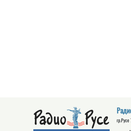
Ради
гр.Русе