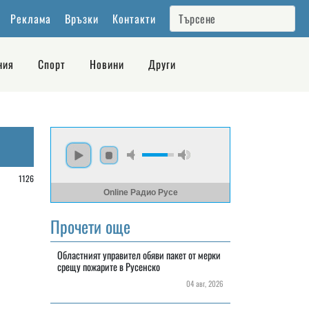
Реклама
Връзки
Контакти
ния
Спорт
Новини
Други
/
1126
Online Радио Русе
Прочети още
Областният управител обяви пакет от мерки
срещу пожарите в Русенско
04 авг, 2026