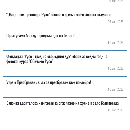
06 авг, 2026
"Общински Транспорт Русе" отново с призив за безопасно пътуване
06 авг, 2026
Празнуваме Международния ден на бирата!
05 авг, 2026
Фондация "Русе - град на свободния дух" обяви за седма година
фотоконкурса "Обичаме Русе"
05 авг, 2026
Утре е Преображение, да се преобразим към по-добро!
05 авг, 2026
Започва дарителска кампания за спасяване на храма в село Батишница
05 авг, 2026