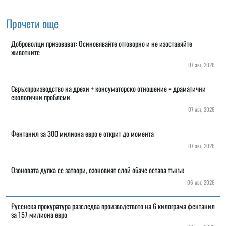
Прочети още
Доброволци призовават: Осиновявайте отговорно и не изоставяйте
животните
07 авг, 2026
Свръхпроизводство на дрехи + консуматорско отношение = драматични
екологични проблеми
07 авг, 2026
Фентанил за 300 милиона евро е открит до момента
07 авг, 2026
Озоновата дупка се затвори, озоновият слой обаче остава тънък
06 авг, 2026
Русенска прокуратура разследва производството на 6 килограма фентанил
за 157 милиона евро