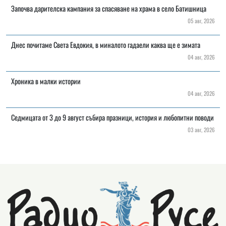
Започва дарителска кампания за спасяване на храма в село Батишница
05 авг, 2026
Днес почитаме Света Евдокия, в миналото гадаели каква ще е зимата
04 авг, 2026
Хроника в малки истории
04 авг, 2026
Седмицата от 3 до 9 август събира празници, история и любопитни поводи
03 авг, 2026