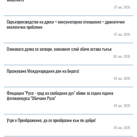
07 авг, 2026
Свръхпроизводство на дрехи + консуматорско отношение = драматични
екологични проблеми
07 авг, 2026
Озоновата дупка се затвори, озоновият слой обаче остава тънък
06 авг, 2026
Празнуваме Международния ден на бирата!
05 авг, 2026
Фондация "Русе - град на свободния дух" обяви за седма година
фотоконкурса "Обичаме Русе"
05 авг, 2026
Утре е Преображение, да се преобразим към по-добро!
05 авг, 2026