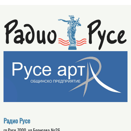
Радио Русе
гр.Русе 7000, ул.Борисова №26