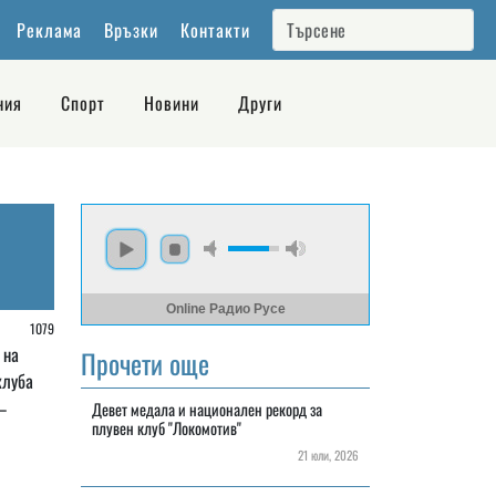
Реклама
Връзки
Контакти
ния
Спорт
Новини
Други
Online Радио Русе
/
1079
 на
Прочети още
клуба
–
Девет медала и национален рекорд за
плувен клуб "Локомотив"
21 юли, 2026