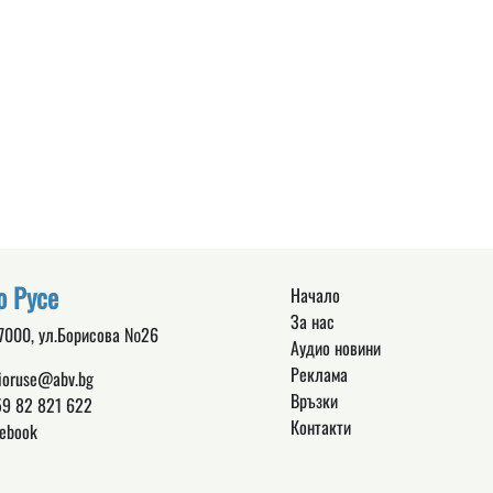
о Русе
Начало
За нас
 7000, ул.Борисова №26
Аудио новини
Реклама
ioruse@abv.bg
Връзки
9 82 821 622
Контакти
ebook