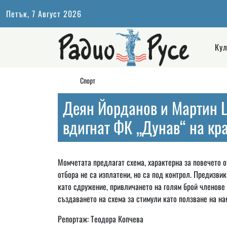
Петък, 7 Август 2026
Кул
Спорт
Деян Йорданов и Мартин Ц
вдигнат ФК „Дунав“ на кр
Момчетата предлагат схема, характерна за повечето о
отбора не са изплатени, но са под контрол. Предизви
като сдружение, привличането на голям брой членове
създаването на схема за стимули като ползване на на
Репортаж: Теодора Копчева