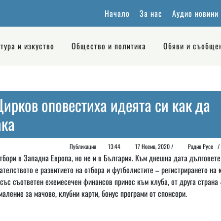
Начало
За нас
Аудио новини
тура и изкуство
Общество и политика
Обяви и съобще
ирков оповестиха идеята си как да
ака
Публикация
13:44
17 Ноемв, 2020 /
Радио Русе
тбори в Западна Европа, но не и в България. Към днешна дата дълговете
кателството е развитието на отбора и футболистите – регистрирането на 
 със съответен ежемесечен финансов принос към клуба, от друга страна 
маление за мачове, клубни карти, бонус програми от спонсори.