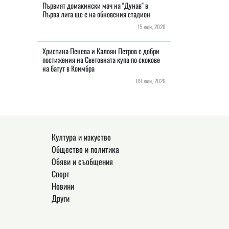
Първият домакински мач на "Дунав" в
Първа лига ще е на обновения стадион
15 юли, 2026
Христина Пенева и Калоян Петров с добри
постижения на Световната купа по скокове
на батут в Коимбра
09 юли, 2026
Култура и изкуство
Общество и политика
Обяви и съобщения
Спорт
Новини
Други