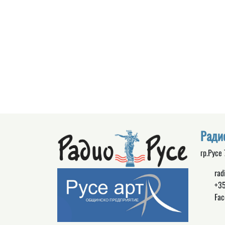
Ради
гр.Русе
rad
+35
Fac