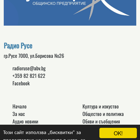
Радио Русе
гр.Русе 7000, ул.Борисова №26
radioruse@abv.bg
+359 82 821 622
Facebook
Начало
Култура и изкуство
За нас
Общество и политика
Аудио новини
Обяви и съобщения
Реклама
Спорт
Този сайт използва „бисквитки“ за
OK!
Връзки
Новини
предоставяне на услугите в него, за