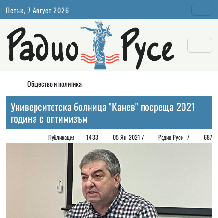
Петък, 7 Август 2026
Общество и политика
Университетска болница "Канев" посреща 2021
година с оптимизъм
Публикация
14:33
05 Ян, 2021 /
Радио Русе
/
687