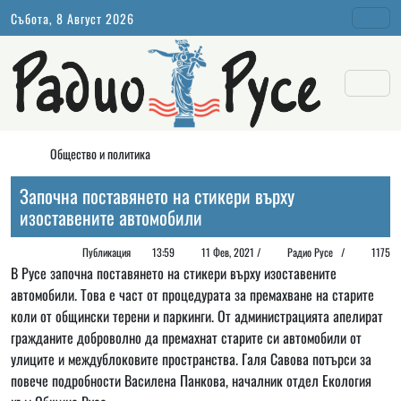
Събота, 8 Август 2026
Общество и политика
Започна поставянето на стикери върху
изоставените автомобили
Публикация
13:59
11 Фев, 2021 /
Радио Русе
/
1175
В Русе започна поставянето на стикери върху изоставените
автомобили. Това е част от процедурата за премахване на старите
коли от общински терени и паркинги. От администрацията апелират
гражданите доброволно да премахнат старите си автомобили от
улиците и междублоковите пространства. Галя Савова потърси за
повече подробности Василена Панкова, началник отдел Екология