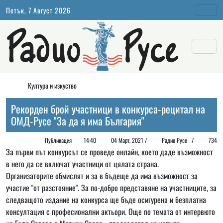
Петък, 7 Август 2026
Култура и изкуство
Рекорден брой участници в конкурса-рецитал на
ОМД-Русе "За да я има България"
Публикация
14:40
04 Март, 2021 /
Радио Русе
/
734
За първи път конкурсът се проведе онлайн, което даде възможност
в него да се включат участници от цялата страна.
Организаторите обмислят и за в бъдеще да има възможност за
участие "от разстояние". За по-добро представяне на участниците, за
следващото издание на конкурса ще бъде осигурена и безплатна
консултация с професионални актьори. Още по темата от интервюто