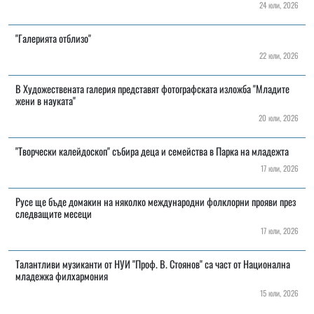
24 юли, 2026
"Галерията отблизо"
22 юли, 2026
В Художествената галерия представят фотографската изложба "Младите
жени в науката"
20 юли, 2026
"Творчески калейдоскоп" събира деца и семейства в Парка на младежта
17 юли, 2026
Русе ще бъде домакин на няколко международни фолклорни прояви през
следващите месеци
17 юли, 2026
Талантливи музиканти от НУИ "Проф. В. Стоянов" са част от Национална
младежка филхармония
15 юли, 2026