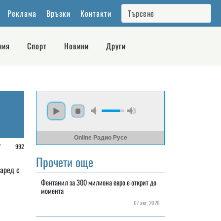
Реклама
Връзки
Контакти
ния
Спорт
Новини
Други
Online Радио Русе
/
992
Прочети още
Наред с
Фентанил за 300 милиона евро е открит до
момента
07 авг, 2026