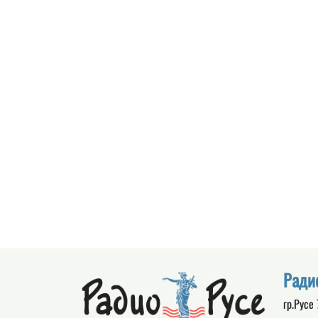
Ради
гр.Русе