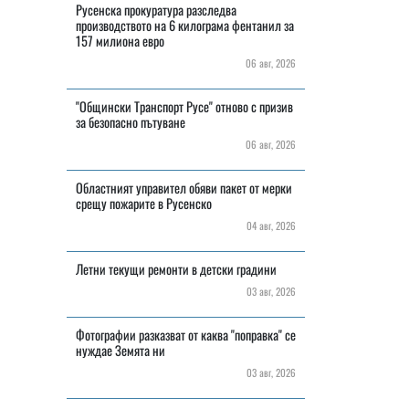
Русенска прокуратура разследва
производството на 6 килограма фентанил за
157 милиона евро
06 авг, 2026
"Общински Транспорт Русе" отново с призив
за безопасно пътуване
06 авг, 2026
Областният управител обяви пакет от мерки
срещу пожарите в Русенско
04 авг, 2026
Летни текущи ремонти в детски градини
03 авг, 2026
Фотографии разказват от каква "поправка" се
нуждае Земята ни
03 авг, 2026