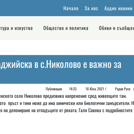
Начало
За нас
Аудио новини
тура и изкуство
Общество и политика
Обяви и съобще
аджийска в с.Николово е важно за
Публикация
14:33
16 Юни, 2021 /
Радио Русе
сенското село Николово предизвика напрежение сред живеещите там.
тото пръст и тиня може да има химически или биологични замърсители. 
то на депониране на отпадъците от реката. Галя Савова с подробностите