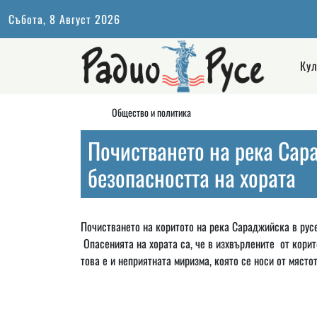
Събота, 8 Август 2026
Кул
Общество и политика
Почистването на река Сар
безопасността на хората
Почистването на коритото на река Сараджийска в ру
Опасенията на хората са, че в изхвърлените от кори
това е и неприятната миризма, която се носи от място