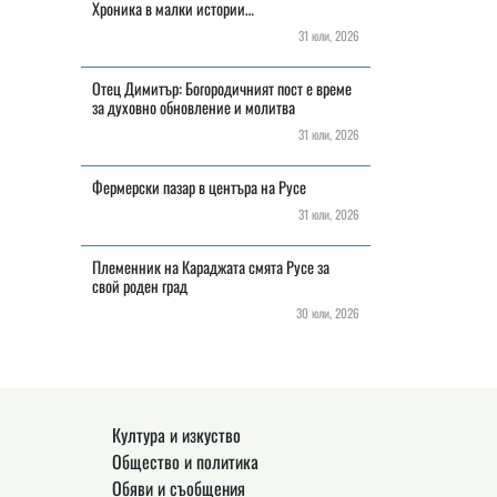
Хроника в малки истории…
31 юли, 2026
Отец Димитър: Богородичният пост е време
за духовно обновление и молитва
31 юли, 2026
Фермерски пазар в центъра на Русе
31 юли, 2026
Племенник на Караджата смята Русе за
свой роден град
30 юли, 2026
Култура и изкуство
Общество и политика
Обяви и съобщения