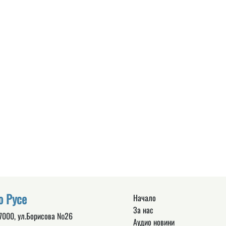
о Русе
Начало
За нас
 7000, ул.Борисова №26
Аудио новини