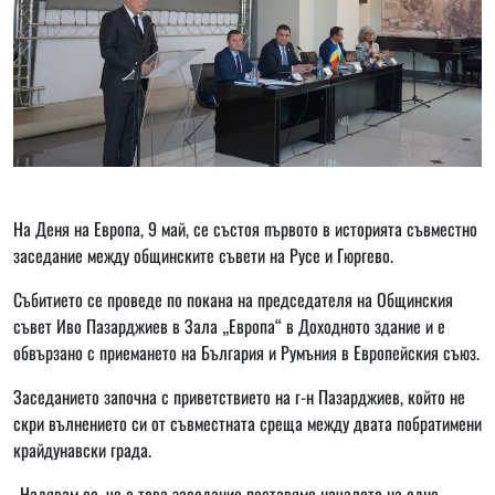
На Деня на Европа, 9 май, се състоя първото в историята съвместно
заседание между общинските съвети на Русе и Гюргево.
Събитието се проведе по покана на председателя на Общинския
съвет Иво Пазарджиев в Зала „Европа“ в Доходното здание и е
обвързано с приемането на България и Румъния в Европейския съюз.
Заседанието започна с приветствието на г-н Пазарджиев, който не
скри вълнението си от съвместната среща между двата побратимени
крайдунавски града.
„Надявам се, че с това заседание поставяме началото на едно