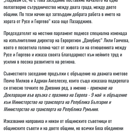
ползотворно сътрудничество между двата града, между двете
общини. По този начин ще затвърдим добрата работа в името на
хората от Русе и Гюргево“ каза още Пазарджиев.
Председателят на местния парламент поднесе специална изненада
на изпълнителния директор на Еврорегион „Данубиус“ Лили Ганчева,
която е посветила голяма част от живота си на отношенията между
Русе и Гюргево и изказа своята благодарност към нейните труд и
усилия в посока развитието на региона.
Съвместното заседание продължи с обръщение на двамата кметове
Пенчо Милков и Адриан Ангелеску, които също изказаха подкрепата
си относно точките по Дневния ред, а именно -
приемане на
Декларация във връзка с празника на Европа - 9 май
и
обръщение
към Министерство на транспорта на Република България и
Министерство на транспорта на Република Румъния.
Изказвания направиха и някои от общинските съветници от
общинските съвети и на двете общини, но всички бяха обединени