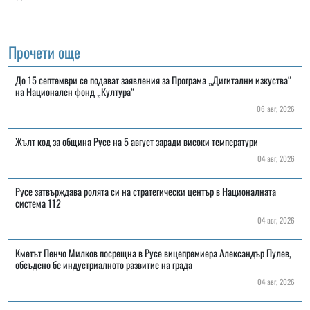
Прочети още
До 15 септември се подават заявления за Програма „Дигитални изкуства“
на Национален фонд „Култура“
06 авг, 2026
Жълт код за община Русе на 5 август заради високи температури
04 авг, 2026
Русе затвърждава ролята си на стратегически център в Националната
система 112
04 авг, 2026
Кметът Пенчо Милков посрещна в Русе вицепремиера Александър Пулев,
обсъдено бе индустриалното развитие на града
04 авг, 2026