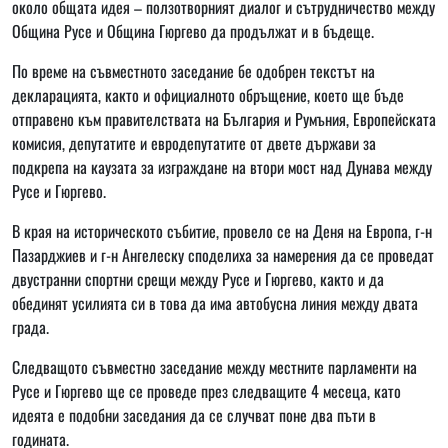
около общата идея – ползотворният диалог и сътрудничество между
Община Русе и Община Гюргево да продължат и в бъдеще.
По време на съвместното заседание бе одобрен текстът на
декларацията, както и официалното обръщение, което ще бъде
отправено към правителствата на България и Румъния, Европейската
комисия, депутатите и евродепутатите от двете държави за
подкрепа на каузата за изграждане на втори мост над Дунава между
Русе и Гюргево.
В края на историческото събитие, провело се на Деня на Европа, г-н
Пазарджиев и г-н Ангелеску споделиха за намерения да се проведат
двустранни спортни срещи между Русе и Гюргево, както и да
обединят усилията си в това да има автобусна линия между двата
града.
Следващото съвместно заседание между местните парламенти на
Русе и Гюргево ще се проведе през следващите 4 месеца, като
идеята е подобни заседания да се случват поне два пъти в
годината.