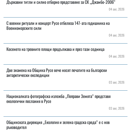
Държавни титли и силно отборно представяне за СК „Джамбо-2006“
04 авг, 2026
С военни ритуали и концерт Русе отбеляза 147-ата годишнина на
Военноморските сили
04 авг, 2026
Косенето на тревните площи продължава и през тази седмица
04 авг, 2026
Две знамена на Община Русе вече носят печатите на български
антарктически експедиции
03 авг, 2026
Националната фотографска изложба „Поправи Земята“ представя
екологични послания в Русе
03 авг, 2026
Общинската дирекция „Екология и зелена градска среда“ е с нов
ръководител