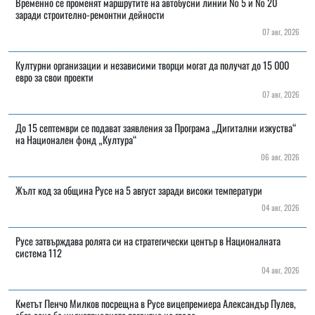
Временно се променят маршрутите на автобусни линии № 5 и № 20
заради строително-ремонтни дейности
07 авг, 2026
Културни организации и независими творци могат да получат до 15 000
евро за свои проекти
07 авг, 2026
До 15 септември се подават заявления за Програма „Дигитални изкуства“
на Национален фонд „Култура“
06 авг, 2026
Жълт код за община Русе на 5 август заради високи температури
04 авг, 2026
Русе затвърждава ролята си на стратегически център в Националната
система 112
04 авг, 2026
Кметът Пенчо Милков посрещна в Русе вицепремиера Александър Пулев,