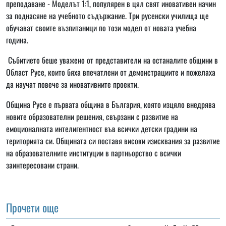
преподаване - Моделът 1:1, популярен в цял свят иновативен начин
за поднасяне на учебното съдържание. Три русенски училища ще
обучават своите възпитаници по този модел от новата учебна
година.
Събитието беше уважено от представители на останалите общини в
Област Русе, които бяха впечатлени от демонстрациите и пожелаха
да научат повече за иновативните проекти.
Община Русе е първата община в България, която изцяло внедрява
новите образователни решения, свързани с развитие на
емоционалната интелигентност във всички детски градини на
територията си. Общината си поставя високи изисквания за развитие
на образователните институции в партньорство с всички
заинтересовани страни.
Прочети още