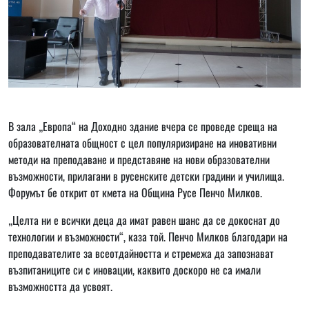
В зала „Европа“ на Доходно здание вчера се проведе среща на
образователната общност с цел популяризиране на иновативни
методи на преподаване и представяне на нови образователни
възможности, прилагани в русенските детски градини и училища.
Форумът бе открит от кмета на Община Русе Пенчо Милков.
„Целта ни е всички деца да имат равен шанс да се докоснат до
технологии и възможности“, каза той. Пенчо Милков благодари на
преподавателите за всеотдайността и стремежа да запознават
възпитаниците си с иновации, каквито доскоро не са имали
възможността да усвоят.