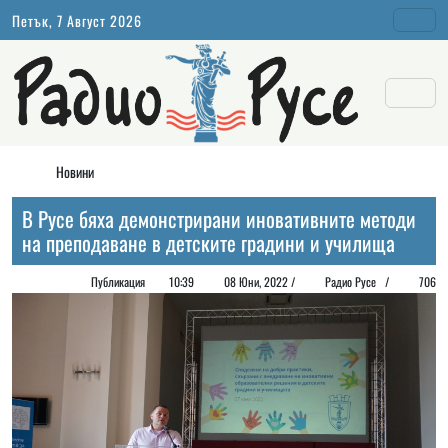
Петък, 7 Август 2026
Новини
В Русе бяха демонстрирани иновативните методи
на преподаване в детските градини и училища
Публикация
10:39
08 Юни, 2022 /
Радио Русе
/
706