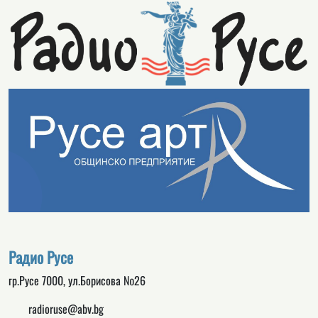
Радио Русе
гр.Русе 7000, ул.Борисова №26
radioruse@abv.bg