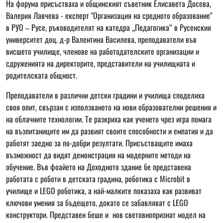
На форума присъстваха и общинският съветник Елисавета Досева,
Валерия Лавчева - експерт "Организация на средното образование"
в РУО – Русе, ръководителят на катедра „Педагогика“ в Русенския
университет доц. д-р Валентина Василева, преподаватели във
висшето училище, членове на работодателските организации и
сдруженията на директорите, представители на училищната и
родителската общност.
Преподаватели в различни детски градини и училища споделиха
своя опит, свързан с използването на нови образователни решения и
на облачните технологии. Те разкриха как ученето чрез игра помага
на възпитаниците им да развият своите способности и емпатия и да
работят заедно за по-добри резултати. Присъстващите имаха
възможност да видят демонстрация на модерните методи на
обучение. Във фоайето на Доходното здание бе представена
работата с роботи в детската градина, роботика с Microbit в
училище и LEGO роботика, а най-малките показаха как развиват
ключови умения за бъдещето, докато се забавляват с LEGO
конструктори. Представен беше и нов световнопризнат модел на