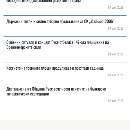
обсъдено бе индустриалното развитие на града
04 авг, 2026
Държавни титли и силно отборно представяне за СК „Джамбо-2006“
04 авг, 2026
С военни ритуали и концерт Русе отбеляза 147-ата годишнина на
Военноморските сили
04 авг, 2026
Косенето на тревните площи продължава и през тази седмица
04 авг, 2026
Две знамена на Община Русе вече носят печатите на български
антарктически експедиции
03 авг, 2026