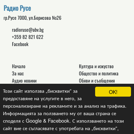
Радио Русе
гр.Русе 7000, ул.Борисова №26
radioruse@abv.bg
+359 82 821 622
Facebook
Начало
Култура и изкуство
За нас
Общество и политика
Аудио новини
Обяви и съобщения
Реклама
Спорт
Този сайт използва „бисквитки“ за
OK!
Връзки
Новини
предоставяне на услугите в него, за
Контакти
Други
персонализиране на рекламите и за анализ на трафика.
Информацията за ползването му от ваша страна се
споделя с Google & Facebook. С използването на този
сайт вие се съгласявате с употребата на „бисквитки“,
Copyright © 2024, v.1.0,
Радио Русе
, Уеб Дизайн и