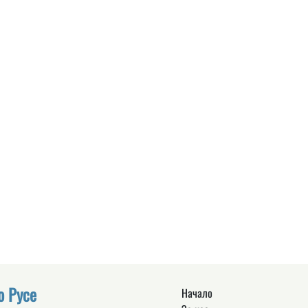
о Русе
Начало