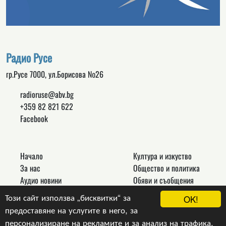
Радио Русе
гр.Русе 7000, ул.Борисова №26
radioruse@abv.bg
+359 82 821 622
Facebook
Начало
Култура и изкуство
За нас
Общество и политика
Аудио новини
Обяви и съобщения
Реклама
Спорт
Този сайт използва „бисквитки“ за
OK!
Връзки
Новини
предоставяне на услугите в него, за
Контакти
Други
персонализиране на рекламите и за анализ на трафика.