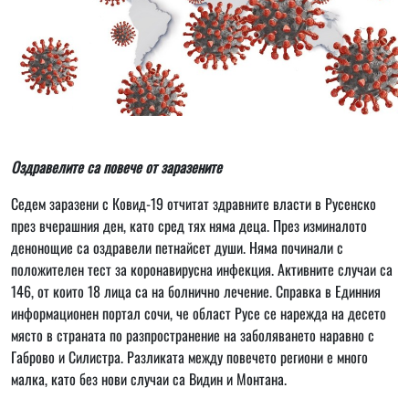
Оздравелите са повече от заразените
Седем заразени с Ковид-19 отчитат здравните власти в Русенско
през вчерашния ден, като сред тях няма деца. През изминалото
денонощие са оздравели петнайсет души. Няма починали с
положителен тест за коронавирусна инфекция. Активните случаи са
146, от които 18 лица са на болнично лечение. Справка в Единния
информационен портал сочи, че област Русе се нарежда на десето
място в страната по разпространение на заболяването наравно с
Габрово и Силистра. Разликата между повечето региони е много
малка, като без нови случаи са Видин и Монтана.