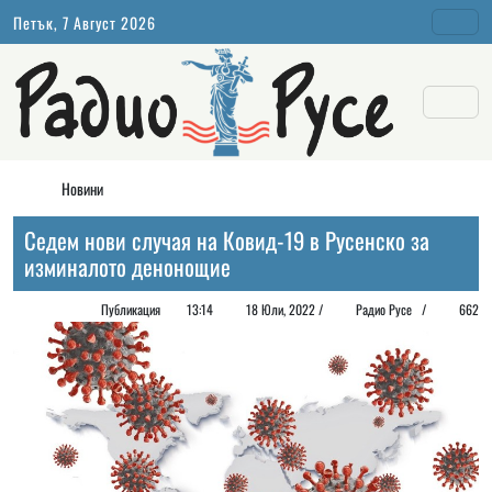
Петък, 7 Август 2026
Новини
Седем нови случая на Ковид-19 в Русенско за
изминалото денонощие
Публикация
13:14
18 Юли, 2022 /
Радио Русе
/
662