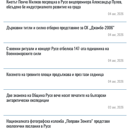
Кметът Пенчо Милков посрещна в Русе вицепремиера Александър Пулев,
обсъдено бе индустриалното развитие на града
04 авг, 2026
Държавни титли и силно отборно представяне за СК „Джамбо-2006“
04 авг, 2026
С военни ритуали и концерт Русе отбеляза 147-ата годишнина на
Военноморските сили
04 авг, 2026
Косенето на тревните площи продължава и през тази седмица
04 авг, 2026
Две знамена на Община Русе вече носят печатите на български
антарктически експедиции
03 авг, 2026
Националната фотографска изложба „Поправи Земята“ представя
екологични послания в Русе