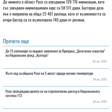
До момента в област Русе са извършени 129 776 имунизации, като
със завършен имунизационен курс са 58 511 души. Бустерна доза
пък е направена на общо 23 467 русенци, като от възможността за
втори бустер са се възползвали 740 души от региона.
Прочети още
До 15 септември се подават заявления за Програма „Дигитални изкуства“
на Национален фонд „Култура“
06 авг, 2026
Жълт код за община Русе на 5 август заради високи температури
04 авг, 2026
Русе затвърждава ролята си на стратегически център в Националната
система 112
04 авг, 2026