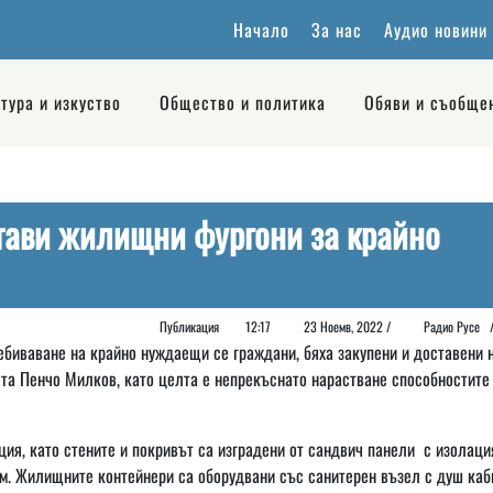
Начало
За нас
Аудио новини
тура и изкуство
Общество и политика
Обяви и съобще
тави жилищни фургони за крайно
Публикация
12:17
23 Ноемв, 2022 /
Радио Русе
биваване на крайно нуждаещи се граждани, бяха закупени и доставени 
ета Пенчо Милков, като целта е непрекъснато нарастване способностите
ия, като стените и покривът са изградени от сандвич панели с изолация
 м. Жилищните контейнери са оборудвани със санитерен възел с душ каб