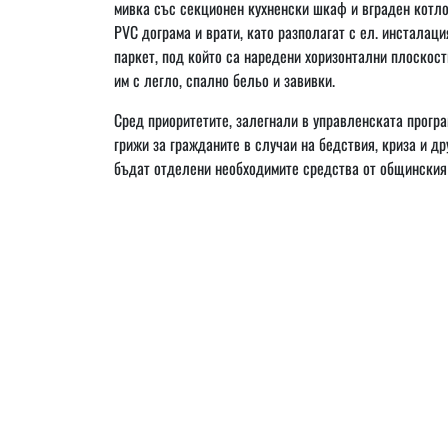
мивка със секционен кухненски шкаф и вграден котлон
PVC дограма и врати, като разполагат с ел. инсталац
паркет, под който са наредени хоризонтални плоскос
им с легло, спално бельо и завивки.
Сред приоритетите, залегнали в управленската програ
грижи за гражданите в случаи на бедствия, криза и д
бъдат отделени необходимите средства от общинския