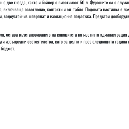
 с две гнезда, както и бойлер с вместимост 50 л. Фургоните са с алуми
ия, включваща осветление, контакти и ел. табло. Подовата настилка е л
ти, водоустойчив шперплат и изолационна подложка. Предстои дооборуд
ма, остава възстановяването на капацитета на местната администрация 
руги извънредни обстоятелства, като за целта и през следващата година
 бюджет.