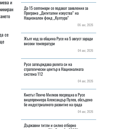
ниева и
До 15 септември се подават заявления за
аминиран
Програма „Дигитални изкуства“ на
ването
Национален фонд „Култура“
06 авг, 2026
да се
Жълт код за община Русе на 5 август заради
 ще
високи температури
04 авг, 2026
Русе затвърждава ролята си на
стратегически център в Националната
система 112
04 авг, 2026
Кметът Пенчо Милков посрещна в Русе
вицепремиера Александър Пулев, обсъдено
бе индустриалното развитие на града
04 авг, 2026
Държавни титли и силно отборно