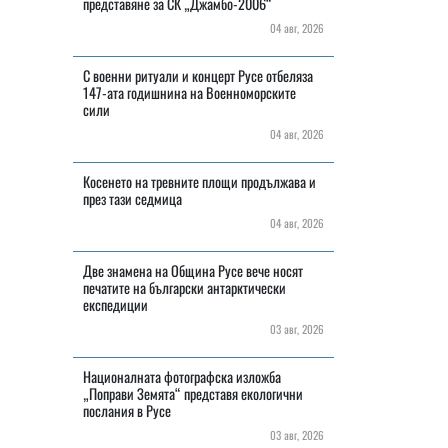
представяне за СК „Джамбо-2006“
04 авг, 2026
С военни ритуали и концерт Русе отбеляза
147-ата годишнина на Военноморските
сили
04 авг, 2026
Косенето на тревните площи продължава и
през тази седмица
04 авг, 2026
Две знамена на Община Русе вече носят
печатите на български антарктически
експедиции
03 авг, 2026
Националната фотографска изложба
„Поправи Земята“ представя екологични
послания в Русе
03 авг, 2026