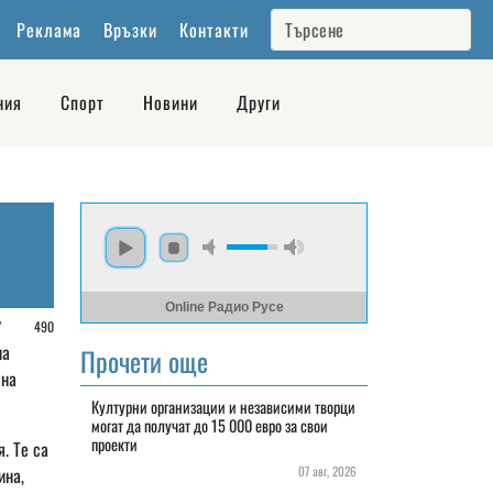
Реклама
Връзки
Контакти
ния
Спорт
Новини
Други
Online Радио Русе
/
490
на
Прочети още
 на
Културни организации и независими творци
могат да получат до 15 000 евро за свои
проекти
. Те са
ина,
07 авг, 2026