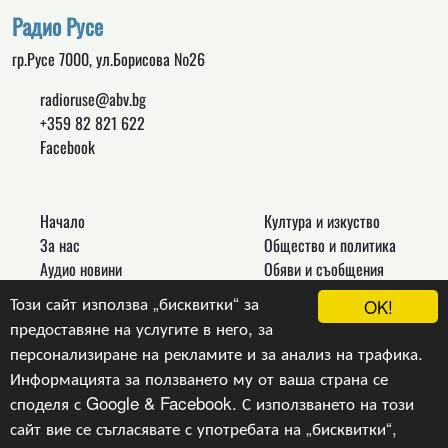
Радио Русе
гр.Русе 7000, ул.Борисова №26
radioruse@abv.bg
+359 82 821 622
Facebook
Начало
Култура и изкуство
За нас
Общество и политика
Аудио новини
Обяви и съобщения
Реклама
Спорт
Този сайт използва „бисквитки“ за
OK!
Връзки
Новини
предоставяне на услугите в него, за
Контакти
Други
персонализиране на рекламите и за анализ на трафика.
Информацията за ползването му от ваша страна се
споделя с Google & Facebook. С използването на този
сайт вие се съгласявате с употребата на „бисквитки“,
Copyright © 2024, v.1.0,
Радио Русе
, Уеб Дизайн и