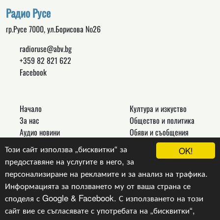
Радио Русе
гр.Русе 7000, ул.Борисова №26
radioruse@abv.bg
+359 82 821 622
Facebook
Начало
Култура и изкуство
За нас
Общество и политика
Аудио новини
Обяви и съобщения
Реклама
Спорт
Този сайт използва „бисквитки“ за
OK!
Връзки
Новини
предоставяне на услугите в него, за
Контакти
Други
персонализиране на рекламите и за анализ на трафика.
Информацията за ползването му от ваша страна се
споделя с Google & Facebook. С използването на този
сайт вие се съгласявате с употребата на „бисквитки“,
Copyright © 2024, v.1.0,
Радио Русе
, Уеб Дизайн и