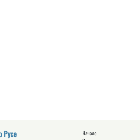
о Русе
Начало