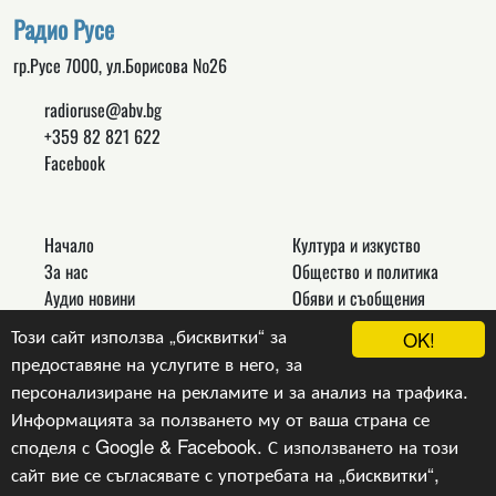
Радио Русе
гр.Русе 7000, ул.Борисова №26
radioruse@abv.bg
+359 82 821 622
Facebook
Начало
Култура и изкуство
За нас
Общество и политика
Аудио новини
Обяви и съобщения
Реклама
Спорт
Този сайт използва „бисквитки“ за
OK!
Връзки
Новини
предоставяне на услугите в него, за
Контакти
Други
персонализиране на рекламите и за анализ на трафика.
Информацията за ползването му от ваша страна се
споделя с Google & Facebook. С използването на този
сайт вие се съгласявате с употребата на „бисквитки“,
Copyright © 2024, v.1.0,
Радио Русе
, Уеб Дизайн и