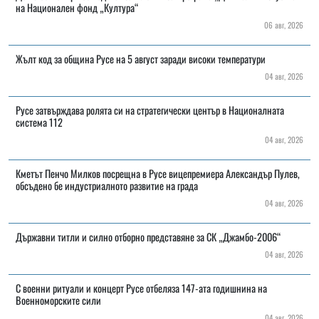
на Национален фонд „Култура“
06 авг, 2026
Жълт код за община Русе на 5 август заради високи температури
04 авг, 2026
Русе затвърждава ролята си на стратегически център в Националната
система 112
04 авг, 2026
Кметът Пенчо Милков посрещна в Русе вицепремиера Александър Пулев,
обсъдено бе индустриалното развитие на града
04 авг, 2026
Държавни титли и силно отборно представяне за СК „Джамбо-2006“
04 авг, 2026
С военни ритуали и концерт Русе отбеляза 147-ата годишнина на
Военноморските сили
04 авг, 2026