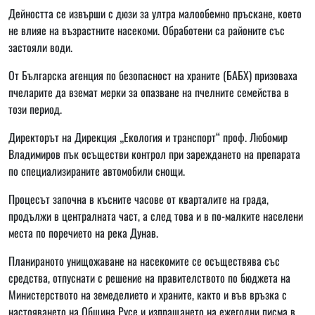
Дейността се извърши с дюзи за ултра малообемно пръскане, което
не влияе на възрастните насекоми. Обработени са районите със
застояли води.
От Българска агенция по безопасност на храните (БАБХ) призоваха
пчеларите да вземат мерки за опазване на пчелните семейства в
този период.
Директорът на Дирекция „Екология и транспорт“ проф. Любомир
Владимиров пък осъществи контрол при зареждането на препарата
по специализираните автомобили снощи.
Процесът започна в късните часове от кварталите на града,
продължи в централната част, а след това и в по-малките населени
места по поречието на река Дунав.
Планираното унищожаване на насекомите се осъществява със
средства, отпуснати с решение на правителството по бюджета на
Министерството на земеделието и храните, както и във връзка с
настояването на Община Русе и изпращането на ежегодни писма в