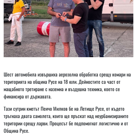
Шест автомобила извършиха аерозолна обработка срещу комари на
територията на община Русе на 18 юли. Дейностите са част от
мащабното третиране с наземна и въздушна техника, което се
финансира от държавата.
Тази сутрин кметът Пенчо Милков бе на Летище Русе, от където
тръгнаха двата самолета, които ще пръскат над неурбанизираните
територии срещу ларви. Процесът бе подпомогнат логистично и от
Община Русе.