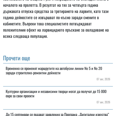
началото на пролетта. В резултат на тях за четвърта година
държавата отпуска средства за третирането на ларвите, като тази
година дейностите се извършват по-късно заради смените в
кабинетите. Въпреки това специалистите потвърждават
положителния ефект на ларвицидното пръскане за овладяване на
всяка следваща популация.
Прочети още
Временно се променят маршрутите на автобусни линии № 5 и № 20
заради строително-ремонтни дейности
07 авг, 2026
Културни организации и независими творци могат да получат до 15 000
евро за свои проекти
07 авг, 2026
До 15 септември се подават заявления за Програма „Дигитални изкуства“