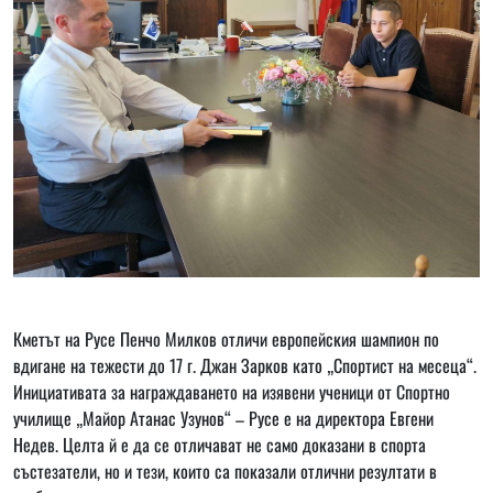
Кметът на Русе Пенчо Милков отличи европейския шампион по
вдигане на тежести до 17 г. Джан Зарков като „Спортист на месеца“.
Инициативата за награждаването на изявени ученици от Спортно
училище „Майор Атанас Узунов“ – Русе е на директора Евгени
Недев. Целта й е да се отличават не само доказани в спорта
състезатели, но и тези, които са показали отлични резултати в