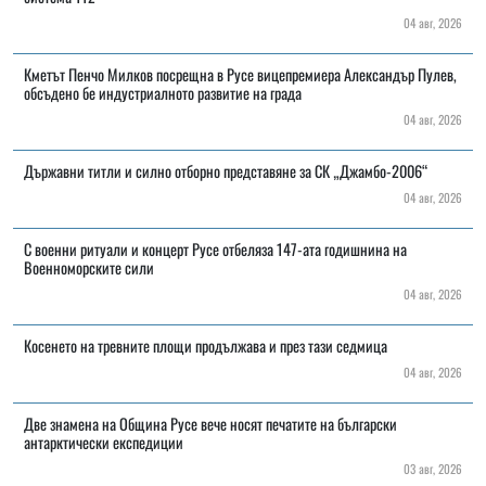
04 авг, 2026
Кметът Пенчо Милков посрещна в Русе вицепремиера Александър Пулев,
обсъдено бе индустриалното развитие на града
04 авг, 2026
Държавни титли и силно отборно представяне за СК „Джамбо-2006“
04 авг, 2026
С военни ритуали и концерт Русе отбеляза 147-ата годишнина на
Военноморските сили
04 авг, 2026
Косенето на тревните площи продължава и през тази седмица
04 авг, 2026
Две знамена на Община Русе вече носят печатите на български
антарктически експедиции
03 авг, 2026