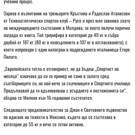
учебния процес.
Зарков е възпитаник на треньорите Кръстина и Радослав Атанасови
от Тежкоатлетически спортен клуб – Русе и през юли завоюва злато
на международното състезание в Молдова, за което получи парична
награда от кмета. Той триумфира в категория до 49 кг и събра
двубой от 187 кг (80 кг в изхвърлянето и 107 кг в изтласкването), с
което изпревари с един килограм в подреждането италианеца Еторе
Пилато.
„Европейската титла е отговорност, но да бъдеш „Спортист на
месеца“ означава да си за пример не само в залата сред
съотборниците си, но най-вече за съучениците в Спортното училище.
Продължавай да ги вдъхновяваш с усърдието и постиженията си“,
обърна се Милков към 16-годишния състезател.
Следващото предизвикателство за Джан е Световното първенство
по вдигане на тежести в Мексико, където ще се състезава в
категория до 55 кг и вече се готви активно.