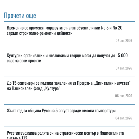
Прочети още
Временно се променят маршрутите на автобусни линии № 5 и № 20
заради строително-ремонтни дейности
07 авг, 2026
Културни организации и независими творци могат да получат до 15 000
евро за свои проекти
07 авг, 2026
До 15 септември се подават заявления за Програма „Дигитални изкуства“
на Национален фонд „Култура“
06 авг, 2026
Жълт код за община Русе на 5 август заради високи температури
04 авг, 2026
Русе затвърждава ролята си на стратегически център в Националната
система 112