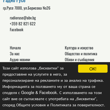
гр.Русе 7000, ул.Борисова №26
radioruse@abv.bg
+359 82 821 622
Facebook
Начало
Култура и изкуство
За нас
Общество и политика
Аудио новини
Обяви и съобщения
Реклама
Спорт
Този сайт използва „бисквитки“ за
OK!
Връзки
Новини
предоставяне на услугите в него, за
Контакти
Други
персонализиране на рекламите и за анализ на трафика.
Информацията за ползването му от ваша страна се
споделя с Google & Facebook. С използването на този
сайт вие се съгласявате с употребата на „бисквитки“,
Copyright © 2024, v.1.0,
Радио Русе
, Уеб Дизайн и
програмиране :
Гейт.БГ ЕООД
според
Общите условия
и
Политиката за поверителност
.