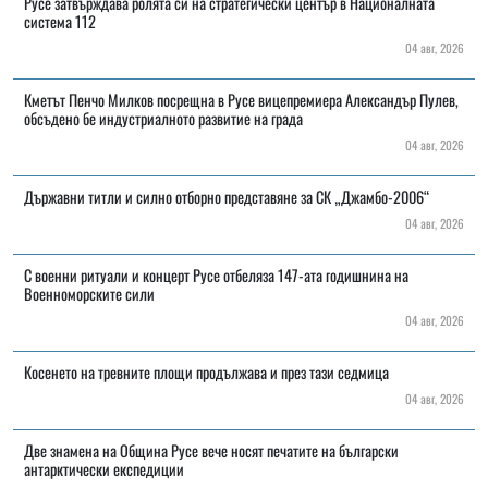
Русе затвърждава ролята си на стратегически център в Националната
система 112
04 авг, 2026
Кметът Пенчо Милков посрещна в Русе вицепремиера Александър Пулев,
обсъдено бе индустриалното развитие на града
04 авг, 2026
Държавни титли и силно отборно представяне за СК „Джамбо-2006“
04 авг, 2026
С военни ритуали и концерт Русе отбеляза 147-ата годишнина на
Военноморските сили
04 авг, 2026
Косенето на тревните площи продължава и през тази седмица
04 авг, 2026
Две знамена на Община Русе вече носят печатите на български
антарктически експедиции