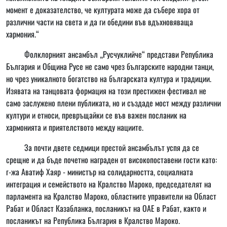
момент е доказателство, че културата може да събере хора от
различни части на света и да ги обедини във вдъхновяваща
хармония.“
Фолклорният ансамбъл „Русчуклийче“ представи Република
България и Община Русе не само чрез българските народни танци,
но чрез уникалното богатство на българската култура и традиции.
Изявата на танцовата формация на този престижен фестивал не
само заслужено плени публиката, но и създаде мост между различни
култури и етноси, превръщайки се във важен посланик на
хармонията и приятелството между нациите.
За почти двете седмици престой ансамбълът успя да се
срещне и да бъде почетно награден от високопоставени гости като:
г-жа Аватиф Хаяр - министър на солидарността, социалната
интеграция и семейството на Кралство Мароко, председателят на
парламента на Кралство Мароко, областните управители на Област
Рабат и Област Казабланка, посланикът на ОАЕ в Рабат, както и
посланикът на Република България в Кралство Мароко.