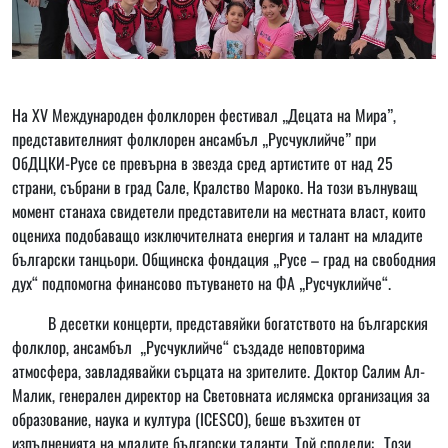
На XV Международен фолклорен фестивал „Децата на Мира”,
представителният фолклорен ансамбъл „Русчуклийче” при
ОбДЦКИ-Русе се превърна в звезда сред артистите от над 25
страни, събрани в град Сале, Кралство Мароко. На този вълнуващ
момент станаха свидетели представители на местната власт, които
оцениха подобаващо изключителната енергия и талант на младите
български танцьори. Общинска фондация „Русе – град на свободния
дух“ подпомогна финансово пътуването на ФА „Русчуклийче“.
В десетки концерти, представяйки богатството на българския
фолклор, ансамбъл „Русчуклийче“ създаде неповторима
атмосфера, завладявайки сърцата на зрителите. Доктор Салим Ал-
Малик, генерален директор на Световната ислямска организация за
образование, наука и култура (ICESCO), беше възхитен от
изпълненията на младите български таланти. Той сподели: „Този