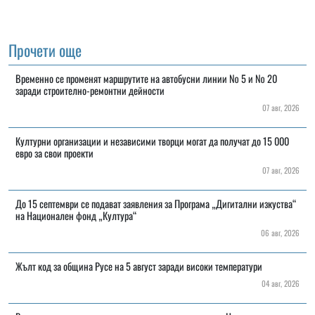
Прочети още
Временно се променят маршрутите на автобусни линии № 5 и № 20
заради строително-ремонтни дейности
07 авг, 2026
Културни организации и независими творци могат да получат до 15 000
евро за свои проекти
07 авг, 2026
До 15 септември се подават заявления за Програма „Дигитални изкуства“
на Национален фонд „Култура“
06 авг, 2026
Жълт код за община Русе на 5 август заради високи температури
04 авг, 2026