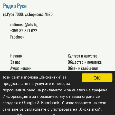
Радио Русе
гр.Русе 7000, ул.Борисова №26
radioruse@abv.bg
+359 82 821 622
Facebook
Начало
Култура и изкуство
За нас
Общество и политика
Аудио новини
Обяви и съобщения
Реклама
Спорт
Този сайт използва „бисквитки“ за
OK!
Връзки
Новини
предоставяне на услугите в него, за
Контакти
Други
персонализиране на рекламите и за анализ на трафика.
Информацията за ползването му от ваша страна се
споделя с Google & Facebook. С използването на този
сайт вие се съгласявате с употребата на „бисквитки“,
Copyright © 2024, v.1.0,
Радио Русе
, Уеб Дизайн и
програмиране :
Гейт.БГ ЕООД