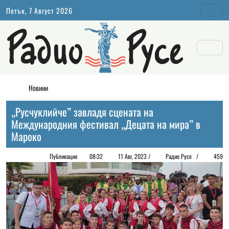
Петък, 7 Август 2026
Новини
„Русчуклийче” завладя сцената на
Международния фестивал „Децата на мира” в
Мароко
Публикация
08:32
11 Авг, 2023 /
Радио Русе
/
459