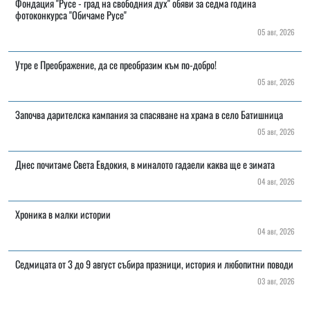
Фондация "Русе - град на свободния дух" обяви за седма година
фотоконкурса "Обичаме Русе"
05 авг, 2026
Утре е Преображение, да се преобразим към по-добро!
05 авг, 2026
Започва дарителска кампания за спасяване на храма в село Батишница
05 авг, 2026
Днес почитаме Света Евдокия, в миналото гадаели каква ще е зимата
04 авг, 2026
Хроника в малки истории
04 авг, 2026
Седмицата от 3 до 9 август събира празници, история и любопитни поводи
03 авг, 2026