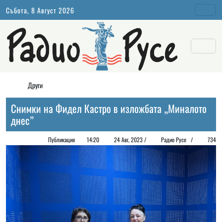
Събота, 8 Август 2026
Други
Снимки на Фидел Кастро в изложбата „Миналото
днес”
Публикация
14:20
24 Авг, 2023 /
Радио Русе
/
734