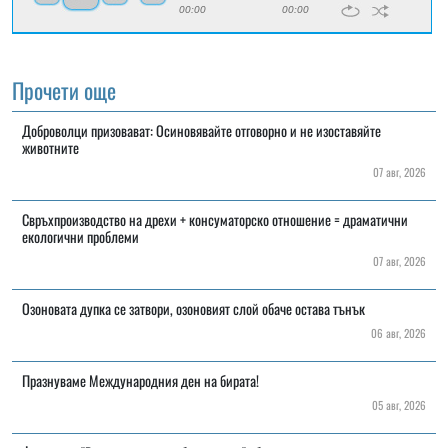
00:00
00:00
Прочети още
Доброволци призовават: Осиновявайте отговорно и не изоставяйте
животните
07 авг, 2026
Свръхпроизводство на дрехи + консуматорско отношение = драматични
екологични проблеми
07 авг, 2026
Озоновата дупка се затвори, озоновият слой обаче остава тънък
06 авг, 2026
Празнуваме Международния ден на бирата!
05 авг, 2026