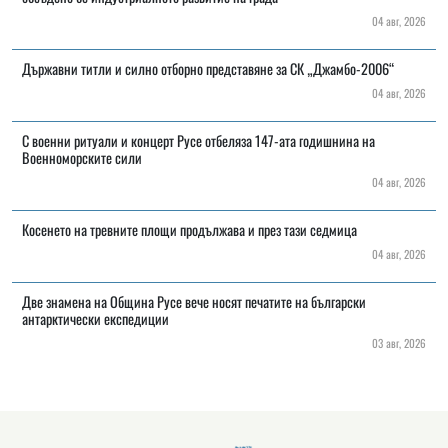
04 авг, 2026
Държавни титли и силно отборно представяне за СК „Джамбо-2006“
04 авг, 2026
С военни ритуали и концерт Русе отбеляза 147-ата годишнина на
Военноморските сили
04 авг, 2026
Косенето на тревните площи продължава и през тази седмица
04 авг, 2026
Две знамена на Община Русе вече носят печатите на български
антарктически експедиции
03 авг, 2026