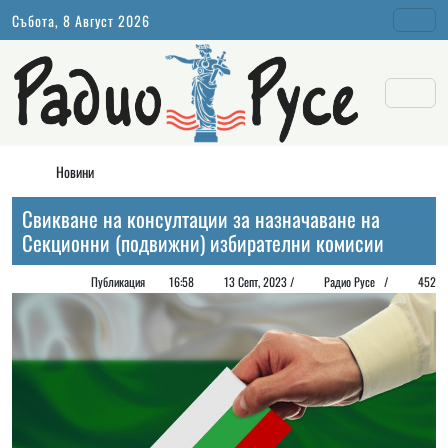
Събота, 8 Август 2026
Новини
Свикване на консултации за назначаване на
Секционни (подвижни) избирателни комисии
Публикация
16:58
13 Септ, 2023 /
Радио Русе
/
452