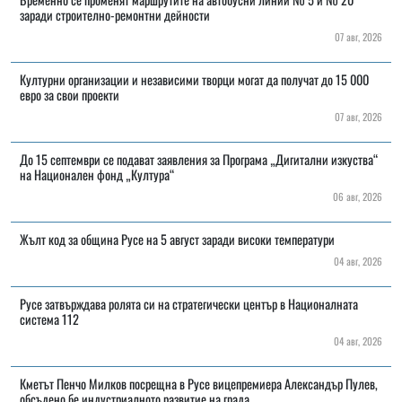
заради строително-ремонтни дейности
07 авг, 2026
Културни организации и независими творци могат да получат до 15 000
евро за свои проекти
07 авг, 2026
До 15 септември се подават заявления за Програма „Дигитални изкуства“
на Национален фонд „Култура“
06 авг, 2026
Жълт код за община Русе на 5 август заради високи температури
04 авг, 2026
Русе затвърждава ролята си на стратегически център в Националната
система 112
04 авг, 2026
Кметът Пенчо Милков посрещна в Русе вицепремиера Александър Пулев,
обсъдено бе индустриалното развитие на града