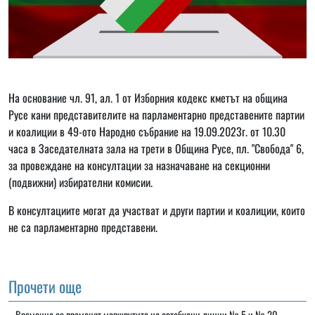
На основание чл. 91, ал. 1 от Изборния кодекс кметът на община
Русе кани представителите на парламентарно представените партии
и коалиции в 49-ото Народно събрание на 19.09.2023г. от 10.30
часа в Заседателната зала на трети в Община Русе, пл. "Свобода" 6,
за провеждане на консултации за назначаване на секционни
(подвижни) избирателни комисии.
В консултациите могат да участват и други партии и коалиции, които
не са парламентарно представени.
Прочети още
Временно се променят маршрутите на автобусни линии № 5 и № 20