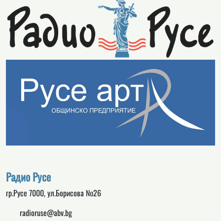
Радио Русе
гр.Русе 7000, ул.Борисова №26
radioruse@abv.bg