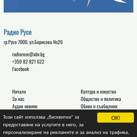
Радио Русе
гр.Русе 7000, ул.Борисова №26
radioruse@abv.bg
+359 82 821 622
Facebook
Начало
Култура и изкуство
За нас
Общество и политика
Аудио новини
Обяви и съобщения
Реклама
Спорт
Този сайт използва „бисквитки“ за
OK!
Връзки
Новини
предоставяне на услугите в него, за
Контакти
Други
персонализиране на рекламите и за анализ на трафика.