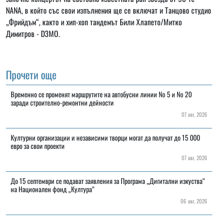
NANA, в който със свои изпълнения ще се включат и Танцово студио
„Фрийдъм“, както и хип-хоп тандемът Били Хлапето/Митко
Димитров - D3MO.
Прочети още
Временно се променят маршрутите на автобусни линии № 5 и № 20
заради строително-ремонтни дейности
07 авг, 2026
Културни организации и независими творци могат да получат до 15 000
евро за свои проекти
07 авг, 2026
До 15 септември се подават заявления за Програма „Дигитални изкуства“
на Национален фонд „Култура“
06 авг, 2026