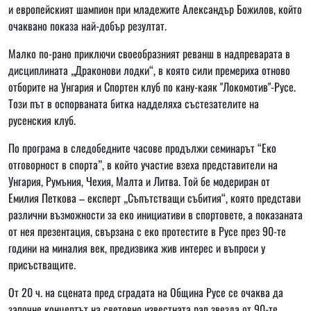
и европейският шампион при младежите Александър Божилов, който
очаквано показа най-добър резултат.
Малко по-рано приключи своеобразният реванш в надпреварата в
дисциплината „Драконови лодки“, в която сили премериха отново
отборите на Унгария и Спортен клуб по кану-каяк "Локомотив"-Русе.
Този път в оспорваната битка надделяха състезателите на
русенския клуб.
По програма в следобедните часове продължи семинарът “Еко
отговорност в спорта”, в който участие взеха представители на
Унгария, Румъния, Чехия, Малта и Литва. Той бе модериран от
Емилия Петкова – експерт „Съпътстващи събития“, която представи
различни възможности за еко инициативи в спортовете, а показаната
от нея презентация, свързана с еко протестите в Русе през 90-те
години на миналия век, предизвика жив интерес и въпроси у
присъстващите.
От 20 ч. на сцената пред сградата на Община Русе се очаква да
започне концертът на световно известната рап звезда от 90-те