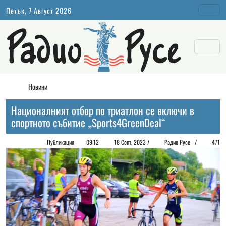
Петък, 7 Август 2026
Новини
Националният отбор по триатлон се включи в
спортното събитие „Sports4GreenDeal“
Публикация
09:12
18 Септ, 2023 /
Радио Русе
/
471