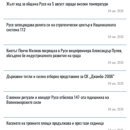
Жълт код за община Русе на 5 август заради високи температури
04 авг, 2026
Русе затвърждава ролята си на стратегически център в Националната
система 112
04 авг, 2026
Кметът Пенчо Милков посрещна в Русе вицепремиера Александър Пулев,
обсъдено бе индустриалното развитие на града
04 авг, 2026
Държавни титли и силно отборно представяне за СК „Джамбо-2006“
04 авг, 2026
С военни ритуали и концерт Русе отбеляза 147-ата годишнина на
Военноморските сили
04 авг, 2026
Косенето на тревните площи продължава и през тази седмица
04 авг, 2026