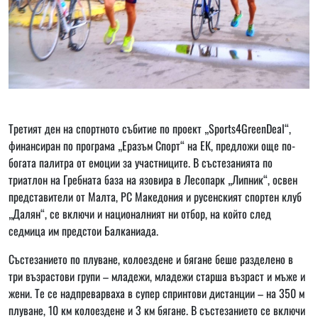
Третият ден на спортното събитие по проект „Sports4GreenDeal“,
финансиран по програма „Еразъм Спорт“ на ЕК, предложи още по-
богата палитра от емоции за участниците. В състезанията по
триатлон на Гребната база на язовира в Лесопарк „Липник“, освен
представители от Малта, РС Македония и русенският спортен клуб
„Далян“, се включи и националният ни отбор, на който след
седмица им предстои Балканиада.
Състезанието по плуване, колоездене и бягане беше разделено в
три възрастови групи – младежи, младежи старша възраст и мъже и
жени. Те се надпреварваха в супер спринтови дистанции – на 350 м
плуване, 10 км колоездене и 3 км бягане. В състезанието се включи