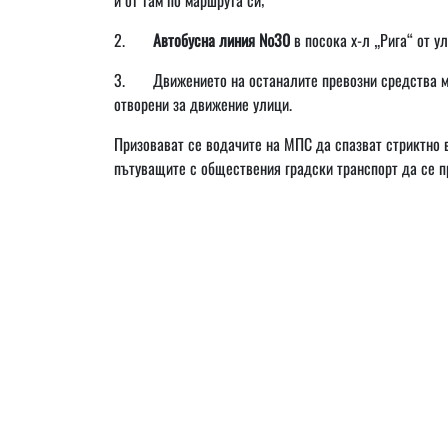
2.
Автобусна линия №30
в посока х-л „Рига“ от ул
3. Движението на останалите превозни средства мо
отворени за движение улици.
Призовават се водачите на МПС да спазват стриктно 
пътуващите с обществения градски транспорт да се п