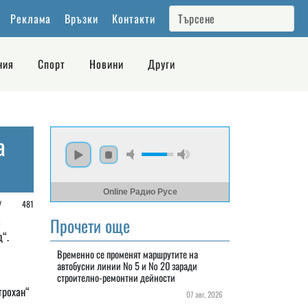
Реклама
Връзки
Контакти
ния
Спорт
Новини
Други
а
Online Радио Русе
/
481
а
Прочети още
д“.
Временно се променят маршрутите на
автобусни линии № 5 и № 20 заради
строително-ремонтни дейности
трохан“
07 авг, 2026