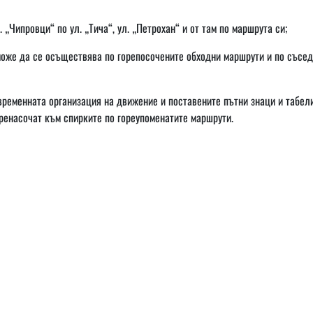
. „Чипровци“ по ул. „Тича“, ул. „Петрохан“ и от там по маршрута си;
же да се осъществява по горепосочените обходни маршрути и по съсед
временната организация на движение и поставените пътни знаци и табели
ренасочат към спирките по гореупоменатите маршрути.