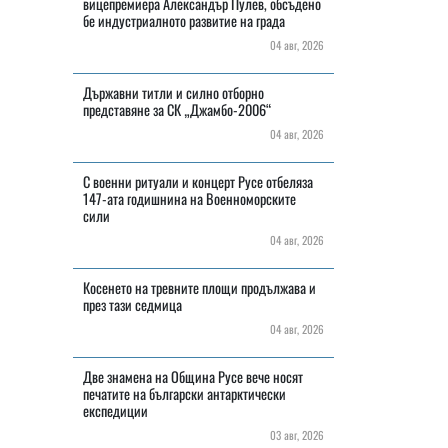
вицепремиера Александър Пулев, обсъдено
бе индустриалното развитие на града
04 авг, 2026
Държавни титли и силно отборно
представяне за СК „Джамбо-2006“
04 авг, 2026
С военни ритуали и концерт Русе отбеляза
147-ата годишнина на Военноморските
сили
04 авг, 2026
Косенето на тревните площи продължава и
през тази седмица
04 авг, 2026
Две знамена на Община Русе вече носят
печатите на български антарктически
експедиции
03 авг, 2026