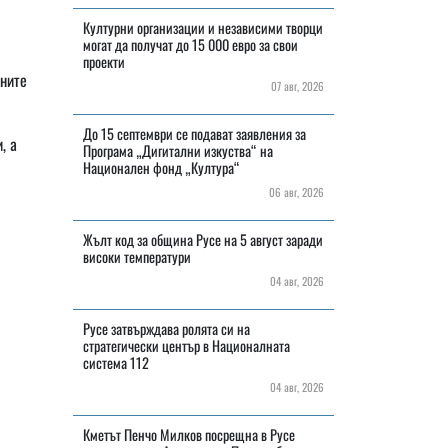
Културни организации и независими творци
могат да получат до 15 000 евро за свои
проекти
ните
07 авг, 2026
До 15 септември се подават заявления за
, а
Програма „Дигитални изкуства“ на
Национален фонд „Култура“
06 авг, 2026
Жълт код за община Русе на 5 август заради
високи температури
04 авг, 2026
Русе затвърждава ролята си на
стратегически център в Националната
система 112
04 авг, 2026
Кметът Пенчо Милков посрещна в Русе