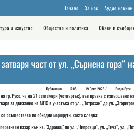
Начало
За нас
Аудио новини
тура и изкуство
Общество и политика
Обяви и съобще
затваря част от ул. „Сърнена гора“ н
Публикация
17:05
19 Септ, 2023 /
Радио Русе
 гр. Русе, че на 21 септември (четвъртък), във връзка с извършване н
тваря за движение на МПС в участъка от ул. „Петрохан“ до ул. „Згоригра
 се осъществява по обходни маршрути, както следва:
еративен пазар към кв. "Здравец" по ул. „Чипровци“, ул. „Тича“, ул. „Пе