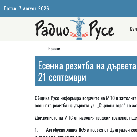
Петък, 7 Август 2026
Кул
Новини
Есенна резитба на дървета 
21 септември
Община Русе информира водачите на МПС и жителите на
есенната резитба на дървета ул. „Сърнена гора“ се за
Движението на МПС от масовия градски транспорт ще
1.
Автобусна линия №5
в посока от Централен кооп
и от там по маршрута си;