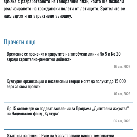
връзка с разработването на Генералния план, който ще позволи
реализирането на граждански полети от летището. Зрителите се
насладиха и на атрактивно авиошоу.
Прочети още
Временно се променят маршрутите на автобусни линии № 5 и № 20
заради строително-ремонтни дейности
07 авг, 2026
Културни организации и независими творци могат да получат до 15 000
евро за свои проекти
07 авг, 2026
До 15 септември се подават заявления за Програма „Дигитални изкуства“
на Национален фонд „Култура“
06 авг, 2026
Жълт код за община Русе на 5 август заради високи температури