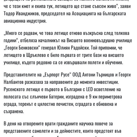
че с този кмет и екипа тук, летището ще стане съвсем живо“, заяви
Тодор Иванджиков, председател на Асоциацията на българската
авиационна индустрия.
„Много се радвам, че това летище отново възкръсна след толкова
години“, отбеляза началникът на Висшето военновъздушно училище
„Георги Бенковски“ генерал Юлиян Радойски. Той припомни, че
летището в Щръклево е било първата от трите бази на висшето
училище, където редовно са се извършвали полети и обучения.
Представителите на „Еърпорт Русе“ ООД Антони Търницов и Георги
Налбантов разказаха за направените до момента инвестиции.
Русенското летище е първото в България с LED осветление на
полосата със слънчеви батерии, изградена е 9 км периметрова
ограда, теренът е цялостно почистен, сградата е обновена и
съхранена.
В деня на отворените врати гражданите научиха повече за
представените самолети и за дейностите, които предстоят във