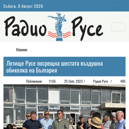
Събота, 8 Август 2026
Новини
Летище Русе посрещна шестата въздушна
обиколка на България
Публикация
11:56
25 Септ, 2023 /
Радио Русе
/
485