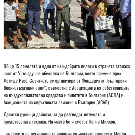
Общо 15 самолета и едни от най-добрите пилоти в страната станаха
част от VI въздушна обиколка на България, която премина през
Летище Русе. Събитието се организира от Фондацията „Български
Военновъздушни сили“, съвместно с Асоциацията на собствениците
на въздухоплавателни средства и пилотите в България (AOПA) и
Асоциацията на свръхлеката авиация в България (АСАБ).
Десетки русенци дойдоха, за да разгледат летището и
представената техника. На място бе и кметът Пенчо Милков.
„Бъдещето на регионалната авиация са малките самолети. Мисля,