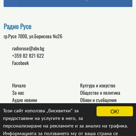
Радио Русе
гр.Русе 7000, ул.Борисова №26
radioruse@abv.bg
+359 82 821 622
Facebook
Начало
Култура и изкуство
За нас
Общество и политика
Аудио новини
Обяви и съобщения
Реклама
Спорт
Този сайт използва „бисквитки“ за
OK!
Връзки
Новини
предоставяне на услугите в него, за
Контакти
Други
персонализиране на рекламите и за анализ на трафика.
Информацията за ползването му от ваша страна се