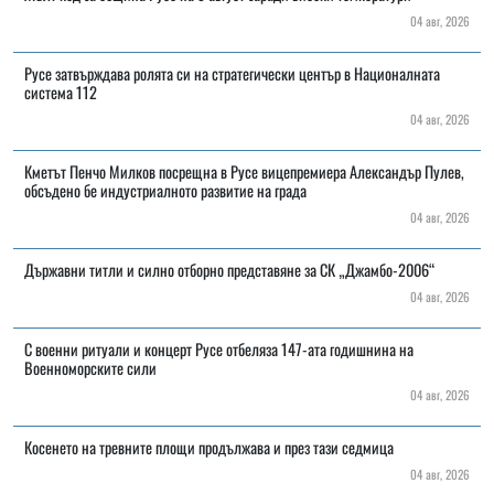
04 авг, 2026
Русе затвърждава ролята си на стратегически център в Националната
система 112
04 авг, 2026
Кметът Пенчо Милков посрещна в Русе вицепремиера Александър Пулев,
обсъдено бе индустриалното развитие на града
04 авг, 2026
Държавни титли и силно отборно представяне за СК „Джамбо-2006“
04 авг, 2026
С военни ритуали и концерт Русе отбеляза 147-ата годишнина на
Военноморските сили
04 авг, 2026
Косенето на тревните площи продължава и през тази седмица
04 авг, 2026