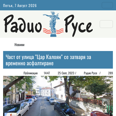
Петък, 7 Август 2026
Новини
Част от улица "Цар Калоян" се затваря за
временно асфалтиране
Публикация
14:47
25 Септ, 2023 /
Радио Русе
/
289