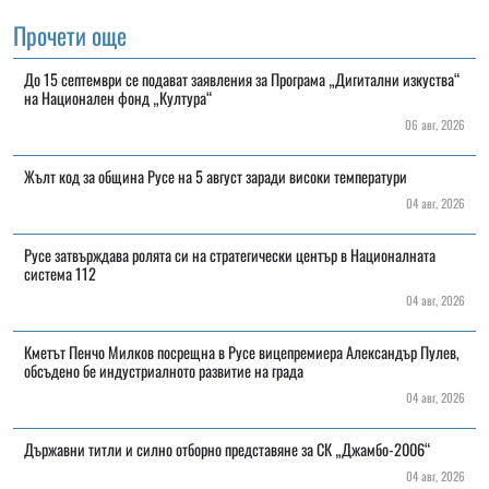
Прочети още
До 15 септември се подават заявления за Програма „Дигитални изкуства“
на Национален фонд „Култура“
06 авг, 2026
Жълт код за община Русе на 5 август заради високи температури
04 авг, 2026
Русе затвърждава ролята си на стратегически център в Националната
система 112
04 авг, 2026
Кметът Пенчо Милков посрещна в Русе вицепремиера Александър Пулев,
обсъдено бе индустриалното развитие на града
04 авг, 2026
Държавни титли и силно отборно представяне за СК „Джамбо-2006“
04 авг, 2026