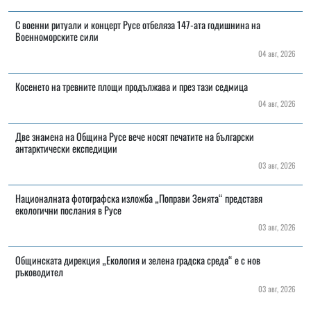
С военни ритуали и концерт Русе отбеляза 147-ата годишнина на
Военноморските сили
04 авг, 2026
Косенето на тревните площи продължава и през тази седмица
04 авг, 2026
Две знамена на Община Русе вече носят печатите на български
антарктически експедиции
03 авг, 2026
Националната фотографска изложба „Поправи Земята“ представя
екологични послания в Русе
03 авг, 2026
Общинската дирекция „Екология и зелена градска среда“ е с нов
ръководител
03 авг, 2026