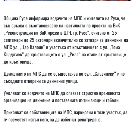
Община Русе информира водачите на МПС и жителите на Русе, че
във връзка с възстановяване на настилката по проекта на ВиК
„Реконструкция на ВиК мрежи в ЦГЧ, гр. Русе“, считано от 25
септември до 25 октомври включително се затваря за движение на
МПС ул. „Цар Калоян“ в участъка от кръстовището с ул. „Тома
Кърджиев“ до кръстовището с ул. „Рила“ на етапи от кръстовище
до кръстовище.
Движението на МПС да се осъществява по бул. „Славянски“ и по
съседните отворени за движение улици.
Умоляват се водачите на МПС да спазват стриктно временната
организация на движение и поставените пътни знаци и табели.
Приканват се собствениците на МПС, паркирани в този участък, да
ги преместят извън него, за да избегнат репатриране.