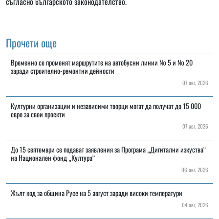
съгласно българското законодателство.
Прочети още
Временно се променят маршрутите на автобусни линии № 5 и № 20
заради строително-ремонтни дейности
07 авг, 2026
Културни организации и независими творци могат да получат до 15 000
евро за свои проекти
07 авг, 2026
До 15 септември се подават заявления за Програма „Дигитални изкуства“
на Национален фонд „Култура“
06 авг, 2026
Жълт код за община Русе на 5 август заради високи температури
04 авг, 2026