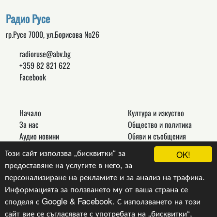
Радио Русе
гр.Русе 7000, ул.Борисова №26
radioruse@abv.bg
+359 82 821 622
Facebook
Начало
Култура и изкуство
За нас
Общество и политика
Аудио новини
Обяви и съобщения
Реклама
Спорт
Този сайт използва „бисквитки“ за
OK!
Връзки
Новини
предоставяне на услугите в него, за
Контакти
Други
персонализиране на рекламите и за анализ на трафика.
Информацията за ползването му от ваша страна се
споделя с Google & Facebook. С използването на този
сайт вие се съгласявате с употребата на „бисквитки“,
Copyright © 2024, v.1.0,
Радио Русе
, Уеб Дизайн и