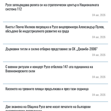
Русе затвърждава ролята си на стратегически център в Националната
система 112
04 авг, 2026
Кметът Пенчо Милков посрещна в Русе вицепремиера Александър Пулев,
обсъдено бе индустриалното развитие на града
04 авг, 2026
Държавни титли и силно отборно представяне за СК „Джамбо-2006“
04 авг, 2026
С военни ритуали и концерт Русе отбеляза 147-ата годишнина на
Военноморските сили
04 авг, 2026
Косенето на тревните площи продължава и през тази седмица
04 авг, 2026
Две знамена на Община Русе вече носят печатите на български
антарктически експедиции