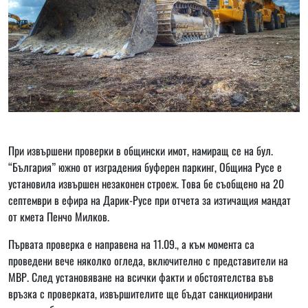
При извършени проверки в общински имот, намиращ се на бул.
“България” южно от изградения буферен паркинг, Община Русе е
установила извършен незаконен строеж. Това бе съобщено на 20
септември в ефира на Дарик-Русе при отчета за изтичащия мандат
от кмета Пенчо Милков.
Първата проверка е направена на 11.09., а към момента са
проведени вече няколко огледа, включително с представители на
МВР. След установяване на всички факти и обстоятелства във
връзка с проверката, извършителите ще бъдат санкционирани