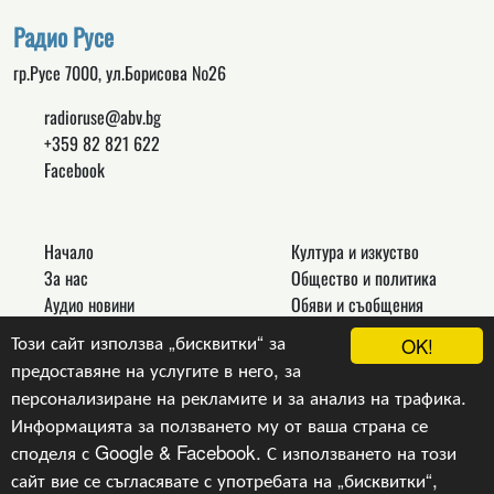
Радио Русе
гр.Русе 7000, ул.Борисова №26
radioruse@abv.bg
+359 82 821 622
Facebook
Начало
Култура и изкуство
За нас
Общество и политика
Аудио новини
Обяви и съобщения
Реклама
Спорт
Този сайт използва „бисквитки“ за
OK!
Връзки
Новини
предоставяне на услугите в него, за
Контакти
Други
персонализиране на рекламите и за анализ на трафика.
Информацията за ползването му от ваша страна се
споделя с Google & Facebook. С използването на този
сайт вие се съгласявате с употребата на „бисквитки“,
Copyright © 2024, v.1.0,
Радио Русе
, Уеб Дизайн и