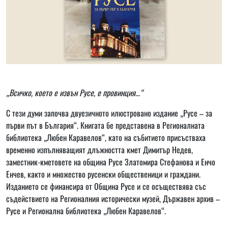
„Всичко, което е извън Русе, е провинция…“
С тези думи започва двуезичното илюстровано издание „Русе – за
първи път в България“. Книгата бе представена в Регионалната
библиотека „Любен Каравелов“, като на събитието присъстваха
временно изпълняващият длъжността кмет Димитър Недев,
заместник-кметовете на община Русе Златомира Стефанова и Енчо
Енчев, както и множество русенски общественици и граждани.
Изданието се финансира от Община Русе и се осъществява със
съдействието на Регионалния исторически музей, Държавен архив –
Русе и Регионална библиотека „Любен Каравелов“.