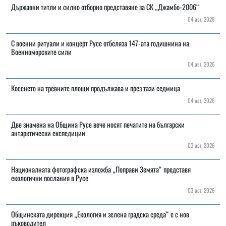
Държавни титли и силно отборно представяне за СК „Джамбо-2006“
04 авг, 2026
С военни ритуали и концерт Русе отбеляза 147-ата годишнина на
Военноморските сили
04 авг, 2026
Косенето на тревните площи продължава и през тази седмица
04 авг, 2026
Две знамена на Община Русе вече носят печатите на български
антарктически експедиции
03 авг, 2026
Националната фотографска изложба „Поправи Земята“ представя
екологични послания в Русе
03 авг, 2026
Общинската дирекция „Екология и зелена градска среда“ е с нов
ръководител