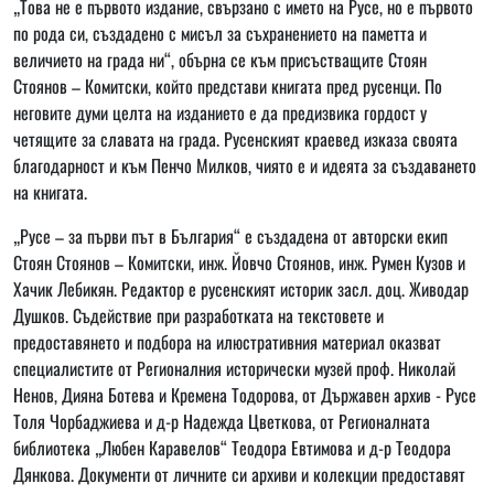
„Това не е първото издание, свързано с името на Русе, но е първото
по рода си, създадено с мисъл за съхранението на паметта и
величието на града ни“, обърна се към присъстващите Стоян
Стоянов – Комитски, който представи книгата пред русенци. По
неговите думи целта на изданието е да предизвика гордост у
четящите за славата на града. Русенският краевед изказа своята
благодарност и към Пенчо Милков, чиято е и идеята за създаването
на книгата.
„Русе – за първи път в България“ е създадена от авторски екип
Стоян Стоянов – Комитски, инж. Йовчо Стоянов, инж. Румен Кузов и
Хачик Лебикян. Редактор е русенският историк засл. доц. Живодар
Душков. Съдействие при разработката на текстовете и
предоставянето и подбора на илюстративния материал оказват
специалистите от Регионалния исторически музей проф. Николай
Ненов, Дияна Ботева и Кремена Тодорова, от Държавен архив - Русе
Толя Чорбаджиева и д-р Надежда Цветкова, от Регионалната
библиотека „Любен Каравелов“ Теодора Евтимова и д-р Теодора
Дянкова. Документи от личните си архиви и колекции предоставят