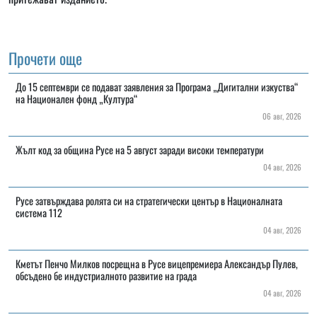
Прочети още
До 15 септември се подават заявления за Програма „Дигитални изкуства“
на Национален фонд „Култура“
06 авг, 2026
Жълт код за община Русе на 5 август заради високи температури
04 авг, 2026
Русе затвърждава ролята си на стратегически център в Националната
система 112
04 авг, 2026
Кметът Пенчо Милков посрещна в Русе вицепремиера Александър Пулев,
обсъдено бе индустриалното развитие на града
04 авг, 2026