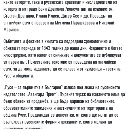
както авторите, така и русенските краеведи и изследователи на
историята на града Боян Драганов /консултант на изданието/,
Стефан Драганов, Илиян Илиев, Дитер Хес и др. Преводът на
английски език е поверен на Миглена Парашкевова и Николай
Маринов.
Събитията и фактите в книгата са подредени хронологично и
обхващат периода от 1843 година до наши дни. Изданието е богато
илюстрирано, като някои от снимките и документите се публикуват
за първи път. Поместените текстове са преведени на английски
език, за да може изданието да се ползва и от чужденци – гости на
Русе и общината.
„Русе – за първи път в България“ излиза под знака на русенското
издателство „Авангард Принт“. Първият тираж на изданието няма да
бъде обявен за продажба, а ще бъде даряван на библиотеките,
образователните заведения и институциите на територията на
община Русе. Предвиждат се допечатки, от които ще могат да се
възползват русенските фирми и гражданите, които желаят да
притежават изданието.