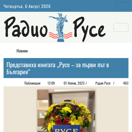
Четвъртък, 6 Август 2026
Новини
Представиха книгата „Русе – за първи път в
България“
Публикация
12:09
01 Ноемв, 2023 /
Радио Русе
/
463