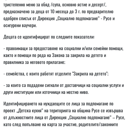
тристепенно меню за обяд /супа, основно ястие и десерт/,
предназначено за деца от 10 месеца до 3 г. по предварително
одобрен списък от Дирекция „Социално подпомагане“ - Русе и
осигурени ваучери.
Децата се идентифицират по следните показатели:
- правоимащи за предоставяне на социални и/или семейни помощи,
както и помощи по реда на Закона за закрила на детето и
правилника за неговото прилагане;
- семейства, с които работят отделите "Закрила на детето";
- за които са подадени сигнали от доставчици на социални услуги и
други институции или източници на местно ниво.
Идентифицирането на нуждаещите се лица за подпомагане по
проект „Детска кухня“ на територията на община Русе се извършва
от длъжностните лица от Дирекция „Социално подпомагане“ – Русе,
като след попълване на карта за участие, родителите/законните