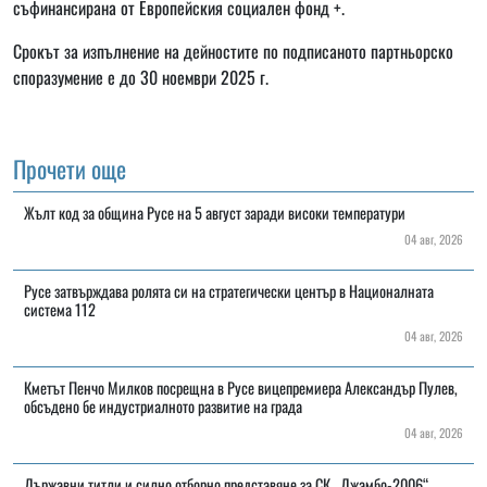
съфинансирана от Европейския социален фонд +.
Срокът за изпълнение на дейностите по подписаното партньорско
споразумение е до 30 ноември 2025 г.
Прочети още
Жълт код за община Русе на 5 август заради високи температури
04 авг, 2026
Русе затвърждава ролята си на стратегически център в Националната
система 112
04 авг, 2026
Кметът Пенчо Милков посрещна в Русе вицепремиера Александър Пулев,
обсъдено бе индустриалното развитие на града
04 авг, 2026
Държавни титли и силно отборно представяне за СК „Джамбо-2006“