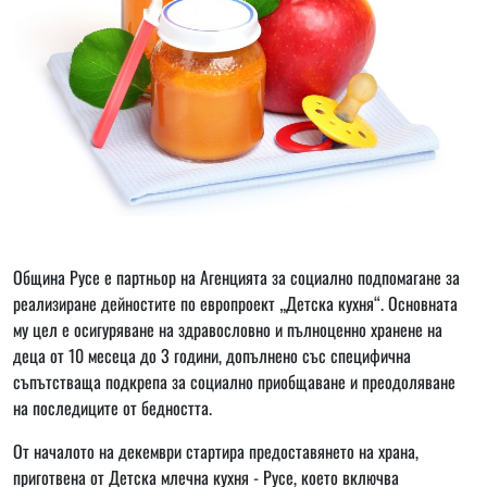
Община Русе e партньор на Агенцията за социално подпомагане за
реализиране дейностите по европроект „Детска кухня“. Основната
му цел е осигуряване на здравословно и пълноценно хранене на
деца от 10 месеца до 3 години, допълнено със специфична
съпътстваща подкрепа за социално приобщаване и преодоляване
на последиците от бедността.
От началото на декември стартира предоставянето на храна,
приготвена от Детска млечна кухня - Русе, което включва