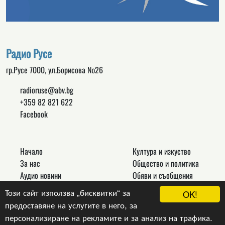
Радио Русе
гр.Русе 7000, ул.Борисова №26
radioruse@abv.bg
+359 82 821 622
Facebook
Начало
Култура и изкуство
За нас
Общество и политика
Аудио новини
Обяви и съобщения
Реклама
Спорт
Този сайт използва „бисквитки“ за
OK!
Връзки
Новини
предоставяне на услугите в него, за
Контакти
Други
персонализиране на рекламите и за анализ на трафика.