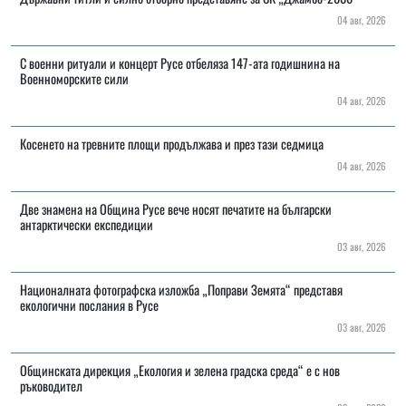
04 авг, 2026
С военни ритуали и концерт Русе отбеляза 147-ата годишнина на
Военноморските сили
04 авг, 2026
Косенето на тревните площи продължава и през тази седмица
04 авг, 2026
Две знамена на Община Русе вече носят печатите на български
антарктически експедиции
03 авг, 2026
Националната фотографска изложба „Поправи Земята“ представя
екологични послания в Русе
03 авг, 2026
Общинската дирекция „Екология и зелена градска среда“ е с нов
ръководител