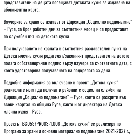
представители на децата посещават детската кухня за издаване на
абонаментна карта.
Ваучерите за храна се издават от Дирекция „Социално подпомагане“
– Русе, за броя работни дни за съответния месец и се предоставят
по служебен път на детската кухня.
При получаването на храната в съответния раздавателен пункт на
Детска млечна кухня родителят/законният представител на детето
полага собственоръчен подпис върху ваучера за съответната дата, с
което удостоверява получаването на подкрепата за деня.
Подробна информация за включване в проект „Детска кухня“,
родителите могат да получат в районните социални служби, на
Дирекция „Социално подпомагане“ – Русе, които са разкрити във
всеки квартал на община Русе, както и от директора на Детска
млечна кухня - Русе.
Проектът BG05SFPR003-1.006 „Детска кухня“ се реализира по
Програма за храни и основно материално подпомагане 2021-2027 г.,