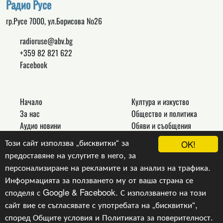
Радио Русе
гр.Русе 7000, ул.Борисова №26
radioruse@abv.bg
+359 82 821 622
Facebook
Начало
Култура и изкуство
За нас
Общество и политика
Аудио новини
Обяви и съобщения
Реклама
Спорт
Този сайт използва „бисквитки“ за
OK!
Връзки
Новини
предоставяне на услугите в него, за
Контакти
Други
персонализиране на рекламите и за анализ на трафика.
Информацията за ползването му от ваша страна се
споделя с Google & Facebook. С използването на този
сайт вие се съгласявате с употребата на „бисквитки“,
Copyright © 2024, v.1.0,
Радио Русе
, Уеб Дизайн и
програмиране :
Гейт.БГ ЕООД
според
Общите условия
и
Политиката за поверителност
.