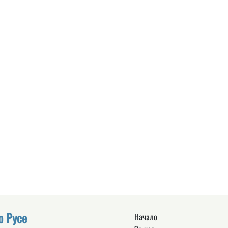
о Русе
Начало