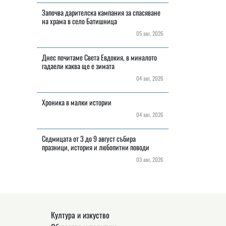
Започва дарителска кампания за спасяване
на храма в село Батишница
05 авг, 2026
Днес почитаме Света Евдокия, в миналото
гадаели каква ще е зимата
04 авг, 2026
Хроника в малки истории
04 авг, 2026
Седмицата от 3 до 9 август събира
празници, история и любопитни поводи
03 авг, 2026
Култура и изкуство