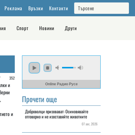
Реклама
Връзки
Контакти
ния
Спорт
Новини
Други
 /
352
лки и
Online Радио Русе
Верни
Прочети още
,
Доброволци призовават: Осиновявайте
тието и
отговорно и не изоставяйте животните
07 авг, 2026