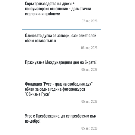
Свръхпроизводство на дрехи +
консуматорско отношение = драматични
екологични проблеми
07 авг, 2026
Озоновата дупка се затвори, озоновият слой
обаче остава тънък
06 авг, 2026
Празнуваме Международния ден на бирата!
05 авг, 2026
Фондация "Русе - град на свободния дух"
обяви за седма година фотоконкурса
"Обичаме Русе"
05 авг, 2026
Утре е Преображение, да се преобразим към
по-добро!
05 авг, 2026