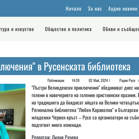
Начало
За нас
Аудио новини
тура и изкуство
Общество и политика
Обяви и съобще
лючения" в Русенската библиотека
Публикация
14:39
02 Май, 2024 /
Радио Русе
"Пъстри Великденски приключения" обединяват днес ма
големи в навечерието на големия християнски празник. 
на традицията да боядисат яйцата на Велики четвъртък
Регионална библиотека "Любен Каравелов" и Български
младежки Червен кръст – Русе са организатори на съби
подготвят много изненади.
Репортаж: Лилия Рачева