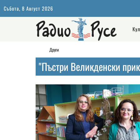
Събота, 8 Август 2026
Кул
Други
"Пъстри Великденски прик