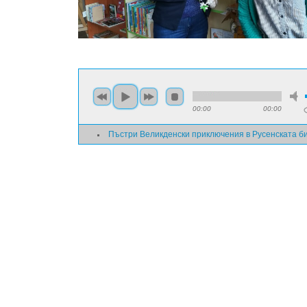
00:00
00:00
Пъстри Великденски приключения в Русенската б