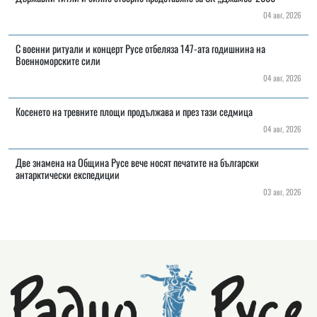
04 авг, 2026
С военни ритуали и концерт Русе отбеляза 147-ата годишнина на
Военноморските сили
04 авг, 2026
Косенето на тревните площи продължава и през тази седмица
04 авг, 2026
Две знамена на Община Русе вече носят печатите на български
антарктически експедиции
03 авг, 2026