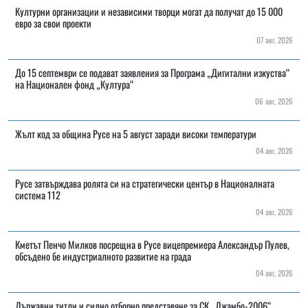
Културни организации и независими творци могат да получат до 15 000
евро за свои проекти
07 авг, 2026
До 15 септември се подават заявления за Програма „Дигитални изкуства“
на Национален фонд „Култура“
06 авг, 2026
Жълт код за община Русе на 5 август заради високи температури
04 авг, 2026
Русе затвърждава ролята си на стратегически център в Националната
система 112
04 авг, 2026
Кметът Пенчо Милков посрещна в Русе вицепремиера Александър Пулев,
обсъдено бе индустриалното развитие на града
04 авг, 2026
Държавни титли и силно отборно представяне за СК „Джамбо-2006“