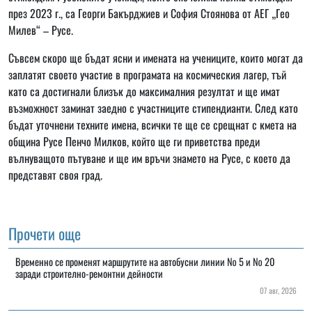
през 2023 г., са Георги Бакърджиев и София Стоянова от АЕГ „Гео
Милев“ – Русе.
Съвсем скоро ще бъдат ясни и имената на учениците, които могат да
заплатят своето участие в програмата на космическия лагер, тъй
като са достигнали близък до максималния резултат и ще имат
възможност заминат заедно с участниците стипендианти. След като
бъдат уточнени техните имена, всички те ще се срещнат с кмета на
община Русе Пенчо Милков, който ще ги приветства преди
вълнуващото пътуване и ще им връчи знамето на Русе, с което да
представят своя град.
Прочети още
Временно се променят маршрутите на автобусни линии № 5 и № 20
заради строително-ремонтни дейности
07 авг, 2026