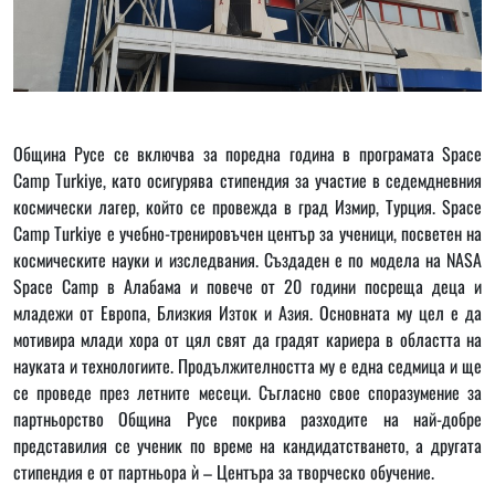
Община Русе се включва за поредна година в програмата Space
Camp Turkiye, като осигурява стипендия за участие в седемдневния
космически лагер, който се провежда в град Измир, Турция. Space
Camp Turkiye е учебно-тренировъчен център за ученици, посветен на
космическите науки и изследвания. Създаден е по модела на NASA
Space Camp в Алабама и повече от 20 години посреща деца и
младежи от Европа, Близкия Изток и Азия. Основната му цел е да
мотивира млади хора от цял свят да градят кариера в областта на
науката и технологиите. Продължителността му е една седмица и ще
се проведе през летните месеци. Съгласно свое споразумение за
партньорство Община Русе покрива разходите на най-добре
представилия се ученик по време на кандидатстването, а другата
стипендия е от партньора ѝ – Центъра за творческо обучение.