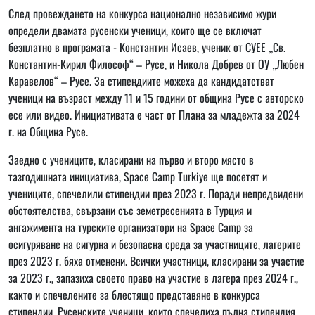
След провеждането на конкурса национално независимо жури
определи двамата русенски ученици, които ще се включат
безплатно в програмата - Константин Исаев, ученик от СУЕЕ „Св.
Константин-Кирил Философ“ – Русе, и Никола Добрев от ОУ „Любен
Каравелов“ – Русе. За стипендиите можеха да кандидатстват
ученици на възраст между 11 и 15 години от община Русе с авторско
есе или видео. Инициативата е част от Плана за младежта за 2024
г. на Община Русе.
Заедно с учениците, класирани на първо и второ място в
тазгодишната инициатива, Space Camp Turkiye ще посетят и
учениците, спечелили стипендии през 2023 г. Поради непредвидени
обстоятелства, свързани със земетресенията в Турция и
ангажимента на турските организатори на Space Camp за
осигуряване на сигурна и безопасна среда за участниците, лагерите
през 2023 г. бяха отменени. Всички участници, класирани за участие
за 2023 г., запазиха своето право на участие в лагера през 2024 г.,
както и спечелените за блестящо представяне в конкурса
стипендии. Русенските ученици, които спечелиха пълна стипендия