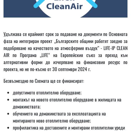
Удължава се крайният срок за подаване на документи по Основната
фаза на интегриран проект „Българските общини работят заедно за
подобряване на качеството на атмосферния въздух” - LIFE-IP CLEAN
AIR по Програма „LIFE“ на Европейския съюз за преход към
алтернативни форми до изчерпване на финансовия ресурс по
проекта, но не по-късно от 30 септември 2024 г.
Безвъзмездно по Схемата ще се финансират:
допустимото отоплително оборудване;
монтажът на новото отоплително оборудване в жилищата на
домакинствата;
обучението на домакинствата за експлоатацията на
монтираното ново отоплително оборудване;
профилактика на доставените и монтирани отоплителни уреди