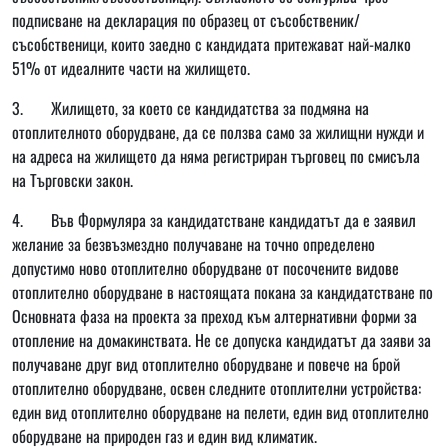
подписване на декларация по образец от съсобственик/
съсобственици, които заедно с кандидата притежават най-малко
51% от идеалните части на жилището.
3. Жилището, за което се кандидатства за подмяна на
отоплителното оборудване, да се ползва само за жилищни нужди и
на адреса на жилището да няма регистриран търговец по смисъла
на Търговски закон.
4. Във Формуляра за кандидатстване кандидатът да е заявил
желание за безвъзмездно получаване на точно определено
допустимо ново отоплително оборудване от посочените видове
отоплително оборудване в настоящата покана за кандидатстване по
Основната фаза на проекта за преход към алтернативни форми за
отопление на домакинствата. Не се допуска кандидатът да заяви за
получаване друг вид отоплително оборудване и повече на брой
отоплително оборудване, освен следните отоплителни устройства:
един вид отоплително оборудване на пелети, един вид отоплително
оборудване на природен газ и един вид климатик.