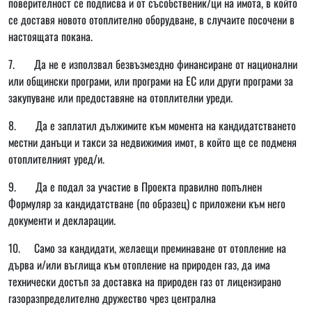
поверителност се подписва и от съсобственик/ци на имота, в който
се доставя новото отоплително оборудване, в случаите посочени в
настоящата покана.
7. Да не е използвал безвъзмездно финансиране от национални
или общински програми, или програми на ЕС или други програми за
закупуване или предоставяне на отоплителни уреди.
8. Да е заплатил дължимите към момента на кандидатстването
местни данъци и такси за недвижимия имот, в който ще се подменя
отоплителният уред/и.
9. Да е подал за участие в Проекта правилно попълнен
Формуляр за кандидатстване (по образец) с приложени към него
документи и декларации.
10. Само за кандидати, желаещи преминаване от отопление на
дърва и/или въглища към отопление на природен газ, да има
технически достъп за доставка на природен газ от лицензирано
газоразпределително дружество чрез централна