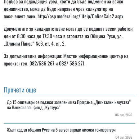
Подбор за подходящия уред, който да бъде подменен за всяко
домакинство, може да бъде направен чрез калкулатор на
посоченият линк:
http://asp.moderal.org/lifeip/OnlineCalc2.aspx
.
Документите за кандидатстване могат да се подават всеки работен
ден от 8:30 часа до 17:30 часа в сградата на Община Русе, ул.
„Олимпи Панов“ №6, ет. 4, ст. 2.
За допълнителна информация: Местен информационен център на
проекта: тел. 082/586 267 и 082/ 586 271.
Прочети още
До 15 септември се подават заявления за Програма „Дигитални изкуства“
на Национален фонд „Култура“
06 авг, 2026
Жълт код за община Русе на 5 август заради високи температури
04 авг, 2026