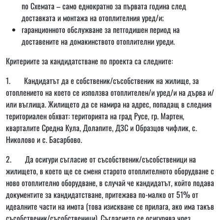
по Схемата – само еднократно за първата година след
доставката и монтажа на отоплителния уред/и;
гаранционното обслужване за петгодишен период на
доставените на домакинството отоплителни уреди.
Критериите за кандидатстване по проекта са следните:
1. Кандидатът да е собственик/съсобственик на жилище, за
отоплението на което се използва отоплителен/и уред/и на дърва и/
или въглища. Жилището да се намира на адрес, попадащ в следния
териториален обхват: територията на град Русе, гр. Мартен,
кварталите Средна Кула, Долапите, ДЗС и Образцов чифлик, с.
Николово и с. Басарбово.
2. Да осигури съгласие от съсобственик/съсобственици на
жилището, в което ще се сменя старото отоплителното оборудване с
ново отоплително оборудване, в случай че кандидатът, който подава
документите за кандидатстване, притежава по-малко от 51% от
идеалните части на имота (това изискване се прилага, ако има такъв
съсобственик/съсобственици). Съгласието се осигурява чрез