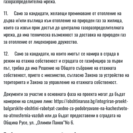
газоразпределителна мрежа.
11. Само за кандидати, желаещи преминаване от отопление на
дърва и/или въглища към отопление на природен газ за жилища,
които са извън пряк достъп до централна газоразпределителната
мрежа, да има техническа възможност за доставка на природен газ
за отопление от лицензирано дружество.
12. Само за кандидати, на които имотът се намира в сграда в
режим на етажна собственост и сградата се газифицира за първи
път, трябва да има Решение на Общото събрание на етажната
собственост, прието с мнозинство, съгласно Закона за устройство на
територията и Закона за управление на етажната собственост.
Документи за участие в основната фаза на проекта могат да бъдат
намерени на следния линк:
https://obshtinaruse.bg/integriran-proekt-
balgarskite-obshtini-rabotyat-zaedno-za-podobryavane-na-kachestvoto-
na-atmosfernia-vazduh
или да бъдат предоставени в сградата на
Община Русе, ул. „Олимпи Панов“№ 6.