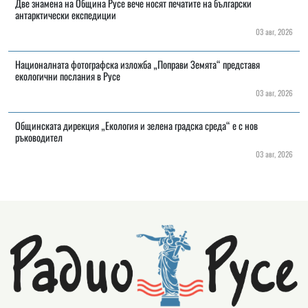
Две знамена на Община Русе вече носят печатите на български
антарктически експедиции
03 авг, 2026
Националната фотографска изложба „Поправи Земята“ представя
екологични послания в Русе
03 авг, 2026
Общинската дирекция „Екология и зелена градска среда“ е с нов
ръководител
03 авг, 2026