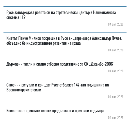
Русе затвърждава ролята си на стратегически център в Националната
система 112
04 авг, 2026
Кметът Пенчо Милков посрещна в Русе вицепремиера Александър Пулев,
обсъдено бе индустриалното развитие на града
04 авг, 2026
Държавни титли и силно отборно представяне за СК „Джамбо-2006“
04 авг, 2026
С военни ритуали и концерт Русе отбеляза 147-ата годишнина на
Военноморските сили
04 авг, 2026
Косенето на тревните площи продължава и през тази седмица
04 авг, 2026