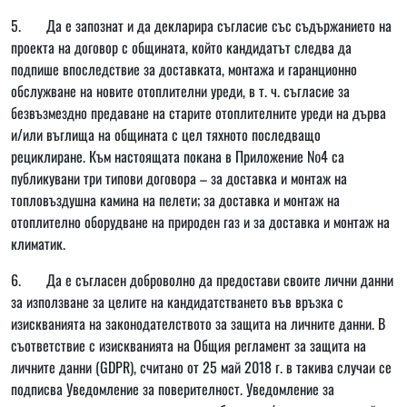
5. Да е запознат и да декларира съгласие със съдържанието на
проекта на договор с общината, който кандидатът следва да
подпише впоследствие за доставката, монтажа и гаранционно
обслужване на новите отоплителни уреди, в т. ч. съгласие за
безвъзмездно предаване на старите отоплителните уреди на дърва
и/или въглища на общината с цел тяхното последващо
рециклиране. Към настоящата покана в Приложение №4 са
публикувани три типови договора – за доставка и монтаж на
топловъздушна камина на пелети; за доставка и монтаж на
отоплително оборудване на природен газ и за доставка и монтаж на
климатик.
6. Да е съгласен доброволно да предостави своите лични данни
за използване за целите на кандидатстването във връзка с
изискванията на законодателството за защита на личните данни. В
съответствие с изискванията на Общия регламент за защита на
личните данни (GDPR), считано от 25 май 2018 г. в такива случаи се
подписва Уведомление за поверителност. Уведомление за