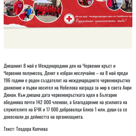
Днешният 8 май е Международния ден на Червения кръст и
Червения полумесец. Денят е избран неслучайно – на 8 май преди
196 години е роден създателят на международното червенокръстко
движение и първи носител на Нобелова награда за мир в света Анри
Дюнан. Към днешна дата червенокръстката идея в България
обединява почти 142 000 членове, а благодарение на усилията на
служителите на БЧК и 17 000 доброволци близо 1 млн. души са се
докоснали до дейността на организацията.
Текст: Теодора Копчева