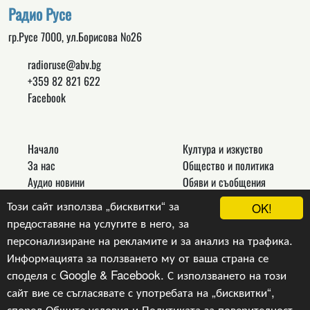
Радио Русе
гр.Русе 7000, ул.Борисова №26
radioruse@abv.bg
+359 82 821 622
Facebook
Начало
Култура и изкуство
За нас
Общество и политика
Аудио новини
Обяви и съобщения
Реклама
Спорт
Този сайт използва „бисквитки“ за
OK!
Връзки
Новини
предоставяне на услугите в него, за
Контакти
Други
персонализиране на рекламите и за анализ на трафика.
Информацията за ползването му от ваша страна се
споделя с Google & Facebook. С използването на този
сайт вие се съгласявате с употребата на „бисквитки“,
Copyright © 2024, v.1.0,
Радио Русе
, Уеб Дизайн и
програмиране :
Гейт.БГ ЕООД
според
Общите условия
и
Политиката за поверителност
.