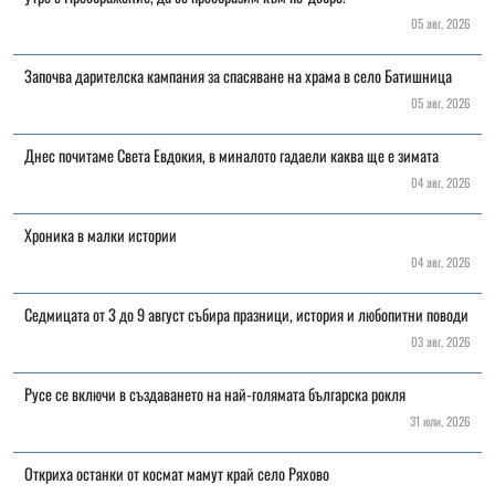
05 авг, 2026
Започва дарителска кампания за спасяване на храма в село Батишница
05 авг, 2026
Днес почитаме Света Евдокия, в миналото гадаели каква ще е зимата
04 авг, 2026
Хроника в малки истории
04 авг, 2026
Седмицата от 3 до 9 август събира празници, история и любопитни поводи
03 авг, 2026
Русе се включи в създаването на най-голямата българска рокля
31 юли, 2026
Откриха останки от космат мамут край село Ряхово