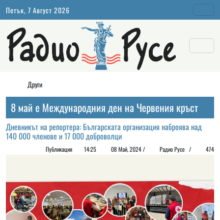
Петък, 7 Август 2026
Други
8 май е Международния ден на Червения кръст
Дневникът на репортера: Българската организация наброява над
140 000 членове и 17 000 доброволци
Публикация
14:25
08 Май, 2024 /
Радио Русе /
474