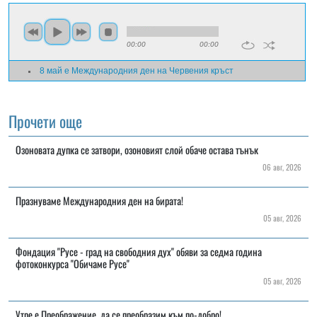
00:00
00:00
8 май е Международния ден на Червения кръст
Прочети още
Озоновата дупка се затвори, озоновият слой обаче остава тънък
06 авг, 2026
Празнуваме Международния ден на бирата!
05 авг, 2026
Фондация "Русе - град на свободния дух" обяви за седма година
фотоконкурса "Обичаме Русе"
05 авг, 2026
Утре е Преображение, да се преобразим към по-добро!