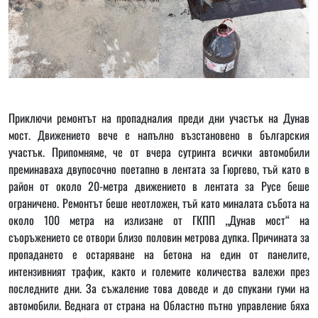
Приключи ремонтът на пропадналия преди дни участък на Дунав
мост. Движението вече е напълно възстановено в българския
участък. Припомняме, че от вчера сутринта всички автомобили
преминаваха двупосочно поетапно в лентата за Гюргево, тъй като в
район от около 20-метра движението в лентата за Русе беше
ограничено. Ремонтът беше неотложен, тъй като миналата събота на
около 100 метра на излизане от ГКПП „Дунав мост“ на
съоръжението се отвори близо половин метрова дупка. Причината за
пропадането е остаряване на бетона на един от панелите,
интензивният трафик, както и големите количества валежи през
последните дни. За съжаление това доведе и до спукани гуми на
автомобили. Веднага от страна на Областно пътно управление бяха