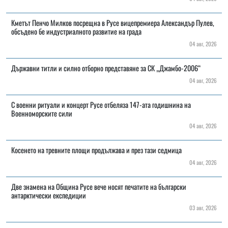
Кметът Пенчо Милков посрещна в Русе вицепремиера Александър Пулев,
обсъдено бе индустриалното развитие на града
04 авг, 2026
Държавни титли и силно отборно представяне за СК „Джамбо-2006“
04 авг, 2026
С военни ритуали и концерт Русе отбеляза 147-ата годишнина на
Военноморските сили
04 авг, 2026
Косенето на тревните площи продължава и през тази седмица
04 авг, 2026
Две знамена на Община Русе вече носят печатите на български
антарктически експедиции
03 авг, 2026