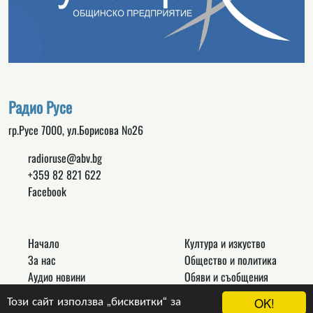
Радио Русе
гр.Русе 7000, ул.Борисова №26
radioruse@abv.bg
+359 82 821 622
Facebook
Начало
Култура и изкуство
За нас
Общество и политика
Аудио новини
Обяви и съобщения
Реклама
Спорт
Този сайт използва „бисквитки“ за
OK!
Връзки
Новини