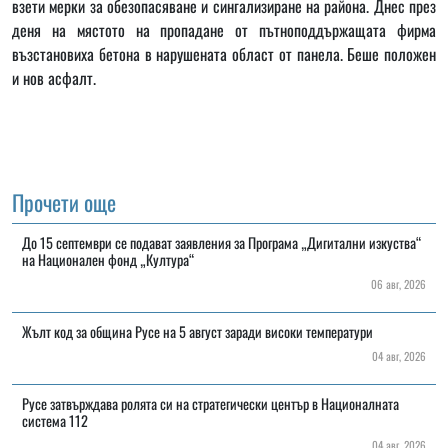
взети мерки за обезопасяване и сингализиране на района. Днес през
деня на мястото на пропадане от пътноподдържащата фирма
възстановиха бетона в нарушената област от панела. Беше положен
и нов асфалт.
Прочети още
До 15 септември се подават заявления за Програма „Дигитални изкуства“
на Национален фонд „Култура“
06 авг, 2026
Жълт код за община Русе на 5 август заради високи температури
04 авг, 2026
Русе затвърждава ролята си на стратегически център в Националната
система 112
04 авг, 2026