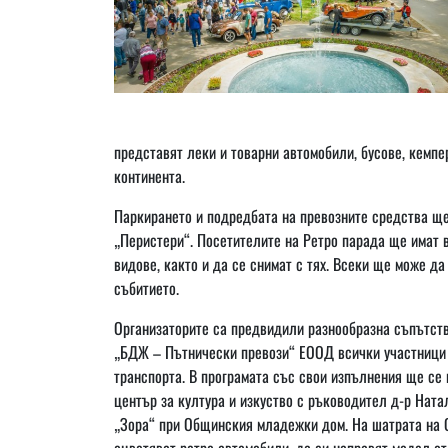
представят леки и товарни автомобили, бусове, кемпе
континента.
Паркирането и подредбата на превозните средства ще 
„Перистери“. Посетителите на Ретро парада ще имат 
видове, както и да се снимат с тях. Всеки ще може да
събитието.
Организаторите са предвидили разнообразна съпътств
„БДЖ – Пътнически превози“ ЕООД всички участници 
транспорта. В програмата със свои изпълнения ще се
център за култура и изкуство с ръководител д-р Нат
„Зора“ при Общинския младежки дом. На шатрата на 
оцветяват ретро автомобили, да си направят модел от