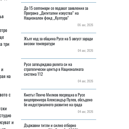
До 15 септември се подават заявления за
Програма „Дигитални изкуства“ на
ъв
Национален фонд „Култура“
06 авг, 2026
етро
 ще
Жълт код за община Русе на 5 август заради
а три
високи температури
04 авг, 2026
Русе затвърждава ролята си на
 и
стратегически център в Националната
система 112
рая на
04 авг, 2026
вото с
Кметът Пенчо Милков посрещна в Русе
вицепремиера Александър Пулев, обсъдено
бе индустриалното развитие на града
тски
04 авг, 2026
студио
исуват и
Държавни титли и силно отборно
а на