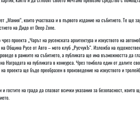
т „Мания“, които участваха и в първото издание на събитието. Те ще з
астието на Дидо от Deep Zone.
 чрез проекта „Чарът на русенската архитектура и изкуството на автомо
 на Община Русе от Авто – мото клуб „РусчукЪ“. Изложба на художестве
проведе в рамките на събитието, а публиката ще има възможността да гл
 на Наградата на публиката в конкурса. Чрез томбола един от далите сво
 на проекта ще бъде преобразен в произведение на изкуството и тролейб
 и гостите на града да спазват всички указания за безопасност, които щ
ието.