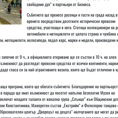
свободния дух“ и партньори от бизнеса.
Събитието ще пренесе русенци и гости на града назад в
времето посредством десетките исторически превозни
средства, участващи в него. Стотици колекционери на р
автомобили и мотоциклети от цялата страна и чужбина
ри, мотоциклети, велосипеди, педал карс, марки и модели, произведени н
започне от 9 ч., а официалното откриване ще се състои в 10 ч. на алея
възможност да разгледат превозни средства от всички континенти, марки
 даде гласа си за най-атрактивните возила, които ще бъдат отличени в к
аща програма, която ще обогати събитието. Благодарение на партньорст
в парада ще имат възможност да посетят напълно безплатно Музея на
 включат младите таланти от вокална група „Слънце“ към Общинския де
алия Константинова, Мажоретен състав „Екстрийм“ и Фолклорно танцово 
Образователен център „Дворецът на децата“ малчуганите ще могат да р
 хартия, както и да сглобят своето мечтано превозно средство с помощт