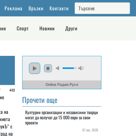
Реклама
Връзки
Контакти
ния
Спорт
Новини
Други
Online Радио Русе
 /
449
аже
Прочети още
а на
Културни организации и независими творци
могат да получат до 15 000 евро за свои
кмета
проекти
чукЪ“ с
07 авг, 2026
град на