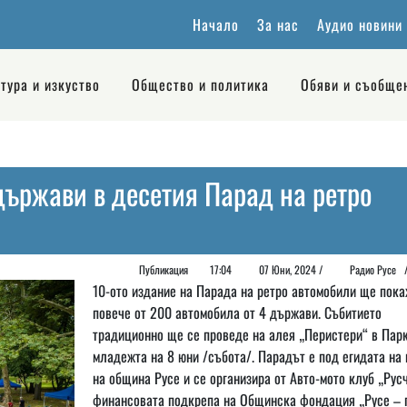
Начало
За нас
Аудио новини
тура и изкуство
Общество и политика
Обяви и съобще
държави в десетия Парад на ретро
Публикация
17:04
07 Юни, 2024 /
Радио Русе
10-ото издание на Парада на ретро автомобили ще пок
повече от 200 автомобила от 4 държави. Събитието
традиционно ще се проведе на алея „Перистери“ в Парк
младежта на 8 юни /събота/. Парадът e под егидата на 
на община Русе и се организира от Авто-мото клуб „Рус
финансовата подкрепа на Общинска фондация „Русе – 