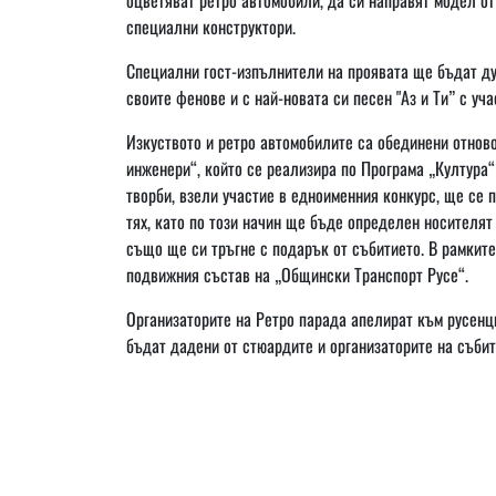
специални конструктори.
Специални гост-изпълнители на проявата ще бъдат дуе
своите фенове и с най-новата си песен "Аз и Ти” с уч
Изкуството и ретро автомобилите са обединени отново
инженери“, който се реализира по Програма „Култура“
творби, взели участие в едноименния конкурс, ще се 
тях, като по този начин ще бъде определен носителят
също ще си тръгне с подарък от събитието. В рамките
подвижния състав на „Общински Транспорт Русе“.
Организаторите на Ретро парада апелират към русенци
бъдат дадени от стюардите и организаторите на събит