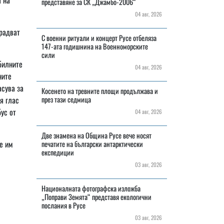
представяне за СК „Джамбо-2006“
04 авг, 2026
арадват
С военни ритуали и концерт Русе отбеляза
147-ата годишнина на Военноморските
сили
билните
04 авг, 2026
ните
асува за
Косенето на тревните площи продължава и
я глас
през тази седмица
ус от
04 авг, 2026
Две знамена на Община Русе вече носят
е им
печатите на български антарктически
експедиции
03 авг, 2026
Националната фотографска изложба
„Поправи Земята“ представя екологични
послания в Русе
03 авг, 2026