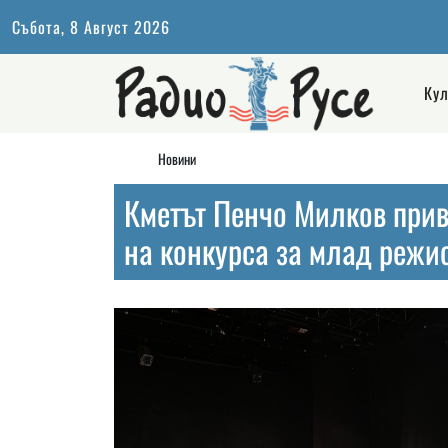
Събота, 8 Август 2026
Кул
Новини
Кметът Пенчо Милков прив
на конкурса за млад режи