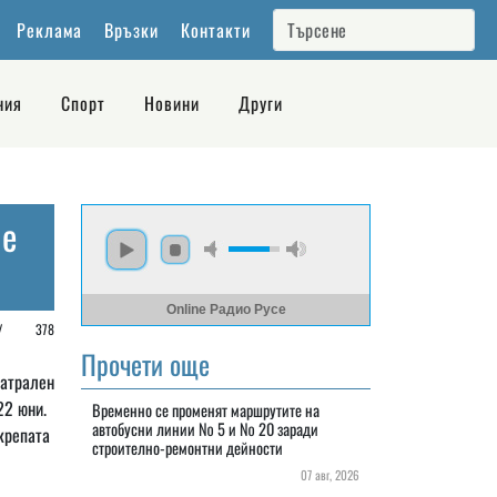
Реклама
Връзки
Контакти
ния
Спорт
Новини
Други
ие
Online Радио Русе
 /
378
Прочети още
еатрален
22 юни.
Временно се променят маршрутите на
автобусни линии № 5 и № 20 заради
крепата
строително-ремонтни дейности
07 авг, 2026