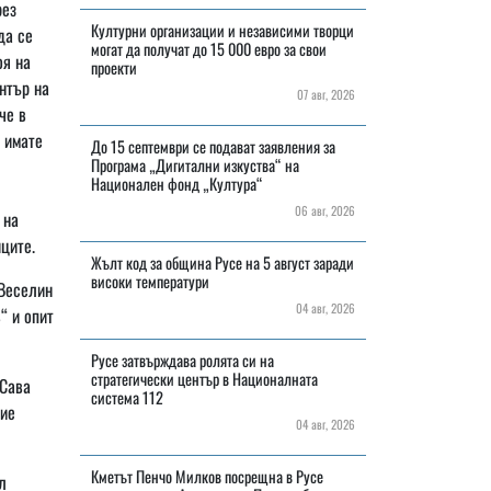
рез
Културни организации и независими творци
да се
могат да получат до 15 000 евро за свои
оя на
проекти
нтър на
07 авг, 2026
че в
 имате
До 15 септември се подават заявления за
Програма „Дигитални изкуства“ на
Национален фонд „Култура“
06 авг, 2026
 на
ците.
Жълт код за община Русе на 5 август заради
високи температури
„Веселин
04 авг, 2026
“ и опит
Русе затвърждава ролята си на
стратегически център в Националната
„Сава
система 112
вие
04 авг, 2026
Кметът Пенчо Милков посрещна в Русе
л