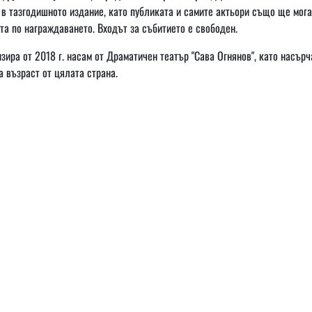
в тазгодишното издание, като публиката и самите актьори също ще мога
та по награждаването. Входът за събитието е свободен.
ира от 2018 г. насам от Драматичен театър "Сава Огнянов", като насърч
 възраст от цялата страна.