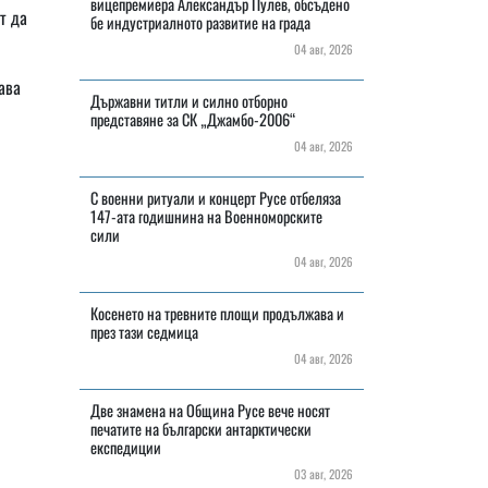
вицепремиера Александър Пулев, обсъдено
т да
бе индустриалното развитие на града
04 авг, 2026
ава
Държавни титли и силно отборно
представяне за СК „Джамбо-2006“
04 авг, 2026
С военни ритуали и концерт Русе отбеляза
147-ата годишнина на Военноморските
сили
04 авг, 2026
Косенето на тревните площи продължава и
през тази седмица
04 авг, 2026
Две знамена на Община Русе вече носят
печатите на български антарктически
експедиции
03 авг, 2026