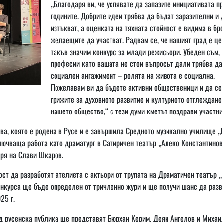
„Благодаря ви, че успявате да запазите инициативата п
годините. Добрите идеи трябва да бъдат заразителни и 
изтъкват, а оценката на тяхната стойност е видима в бр
желаещите да участват. Радвам се, че нашият град е це
такъв значим конкурс за млади режисьори. Убеден съм, 
професии като вашата не стои въпросът дали трябва да
социален ангажимент – ролята на живота е социална.
Пожелавам ви да бъдете активни общественици и да се
грижите за духовното развитие и културното отглеждане
нашето общество,“ с тези думи кметът поздрави участни
ва, която е родена в Русе и е завършила Средното музикално училище 
лючваща работа като драматург в Сатиричен театър „Алеко Константинов
еря на Слави Шкаров.
т да разработят ателиета с актьори от трупата на Драматичен театър 
онкурса ще бъде определен от тричленно жури и ще получи шанс да раз
25 г.
ред русенска публика ще представят Бюрхан Керим, Деян Ангелов и Михаи