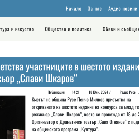
Начало
За нас
Аудио новини
тура и изкуство
Общество и политика
Обяви и съобще
етства участниците в шестото издан
сьор „Слави Шкаров“
Публикация
14:21
18 Юни, 2024 /
Радио Русе
Кметът на община Русе Пенчо Милков присъства на
откриването на шестото издание на конкурса за млад т
режисьор „Слави Шкаров“, което се провежда от 18 до 
Организатор е Драматичен театър „Сава Огнянов“ с под
на общинската програма „Култура“.