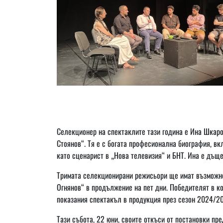
Селекционер на спектаклите тази година е Ина Шкаро
Стоянов“. Тя е с богата професионална биография, вк
като сценарист в „Нова телевизия“ и БНТ. Ина е дъщ
Тримата селекционирани режисьори ще имат възможнос
Огнянов“ в продължение на пет дни. Победителят в к
показания спектакъл в продукция през сезон 2024/20
Тази събота, 22 юни, своите откъси от постановки п