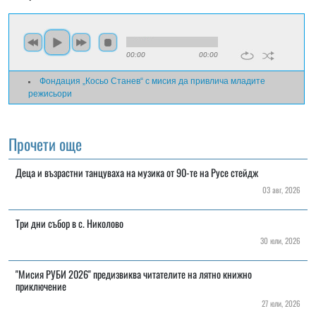
00:00
00:00
Фондация „Косьо Станев“ с мисия да привлича младите
режисьори
Прочети още
Деца и възрастни танцуваха на музика от 90-те на Русе стейдж
03 авг, 2026
Три дни събор в с. Николово
30 юли, 2026
"Мисия РУБИ 2026" предизвиква читателите на лятно книжно
приключение
27 юли, 2026