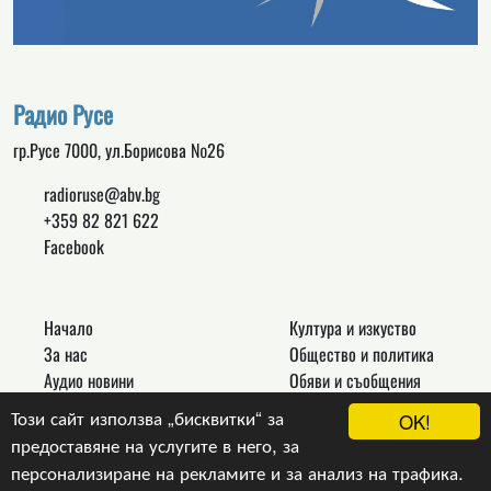
Радио Русе
гр.Русе 7000, ул.Борисова №26
radioruse@abv.bg
+359 82 821 622
Facebook
Начало
Култура и изкуство
За нас
Общество и политика
Аудио новини
Обяви и съобщения
Реклама
Спорт
Този сайт използва „бисквитки“ за
OK!
Връзки
Новини
предоставяне на услугите в него, за
Контакти
Други
персонализиране на рекламите и за анализ на трафика.