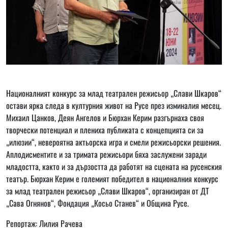
Националният конкурс за млад театрален режисьор „Слави Шкаров“
остави ярка следа в културния живот на Русе през изминалия месец.
Михаил Цанков, Деян Ангелов и Бюрхан Керим разгърнаха своя
творчески потенциал и плениха публиката с концепцията си за
„илюзии“, невероятна актьорска игра и смели режисьорски решения.
Аплодисментите и за тримата режисьори бяха заслужени заради
младостта, както и за дързостта да работят на сцената на русенския
театър. Бюрхан Керим е големият победител в националния конкурс
за млад театрален режисьор „Слави Шкаров“, организиран от ДТ
„Сава Огнянов“, Фондация „Косьо Станев“ и Община Русе.
Репортаж: Лилия Рачева