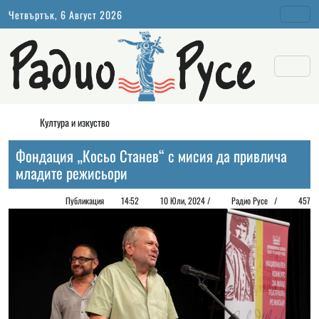
Четвъртък, 6 Август 2026
Култура и изкуство
Фондация „Косьо Станев“ с мисия да привлича
младите режисьори
Публикация
14:52
10 Юли, 2024 /
Радио Русе /
457