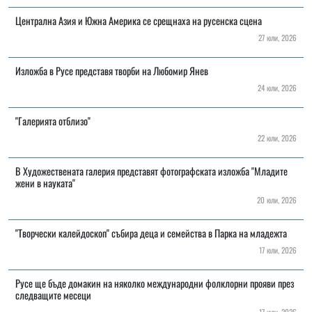
Централна Азия и Южна Америка се срещнаха на русенска сцена
27 юли, 2026
Изложба в Русе представя творби на Любомир Янев
24 юли, 2026
"Галерията отблизо"
22 юли, 2026
В Художествената галерия представят фотографската изложба "Младите
жени в науката"
20 юли, 2026
"Творчески калейдоскоп" събира деца и семейства в Парка на младежта
17 юли, 2026
Русе ще бъде домакин на няколко международни фолклорни прояви през
следващите месеци